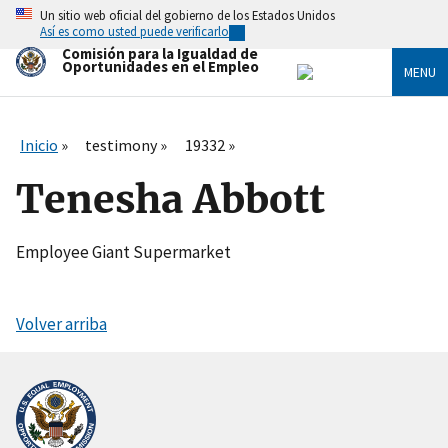
Skip
Un sitio web oficial del gobierno de los Estados Unidos
to
Así es como usted puede verificarlo
main
Comisión para la Igualdad de
content
Oportunidades en el Empleo
MENU
Inicio
testimony
19332
Tenesha Abbott
Employee Giant Supermarket
Volver arriba