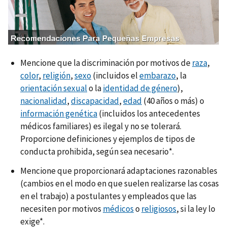
a
g
e
n
Mencione que la discriminación por motivos de
raza
,
color
,
religión
,
sexo
(incluidos el
embarazo
, la
orientación sexual
o la
identidad de género
),
nacionalidad
,
discapacidad
,
edad
(40 años o más) o
información genética
(incluidos los antecedentes
médicos familiares) es ilegal y no se tolerará.
Proporcione definiciones y ejemplos de tipos de
conducta prohibida, según sea necesario*.
Mencione que proporcionará adaptaciones razonables
(cambios en el modo en que suelen realizarse las cosas
en el trabajo) a postulantes y empleados que las
necesiten por motivos
médicos
o
religiosos
, si la ley lo
exige*.