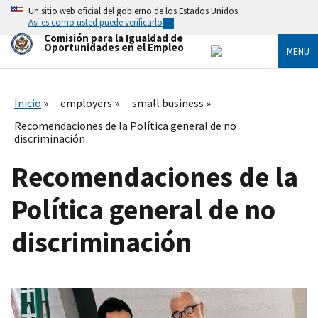
Skip
Un sitio web oficial del gobierno de los Estados Unidos
to
Así es como usted puede verificarlo
main
Comisión para la Igualdad de
content
Oportunidades en el Empleo
MENU
Inicio
employers
small business
Recomendaciones de la Política general de no
discriminación
Recomendaciones de la
Política general de no
discriminación
I
m