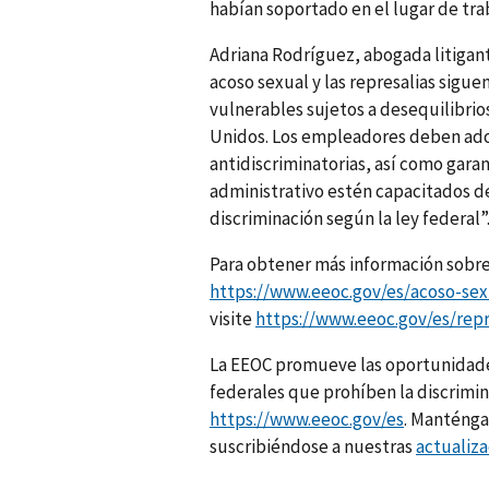
habían soportado en el lugar de tra
Adriana Rodríguez, abogada litigante
acoso sexual y las represalias sigu
vulnerables sujetos a desequilibrio
Unidos. Los empleadores deben adop
antidiscriminatorias, así como gara
administrativo estén capacitados de
discriminación según la ley federal”
Para obtener más información sobre 
https://www.eeoc.gov/es/acoso-sex
visite
https://www.eeoc.gov/es/repr
La EEOC promueve las oportunidades 
federales que prohíben la discrimin
https://www.eeoc.gov/es
. Manténga
suscribiéndose a nuestras
actualiza