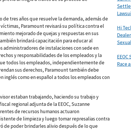
Settle
Lawsui
o de tres años que resuelve la demanda, además de
víctimas, Paramount revisará su política contra el
Hi Tec
miento mejorado de quejas y respuestas en sus
Dealer
también brindará capacitación para educar al
Sexual
os administradores de instalaciones con sede en
erechos y responsabilidades de los empleados y la
EEOC S
r que todos los empleados, independientemente de
Race a
prendan sus derechos, Paramount también debe
o en inglés como en español a todos los empleados con
rvisor estaban trabajando, haciendo su trabajo y
a fiscal regional adjunta de la EEOC, Suzanne
gerentes de recursos humanos actuaron
sistente de limpieza y luego tomar represalias contra
gró de poder brindarles alivio después de lo que