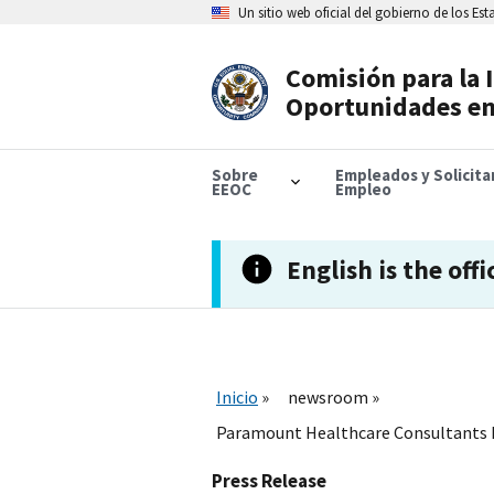
Skip
Un sitio web oficial del gobierno de los Es
to
main
content
Comisión para la 
Header
Oportunidades en
Navigation
Sobre
Empleados y Solicit
EEOC
Empleo
English is the offi
Inicio
newsroom
Paramount Healthcare Consultants Pa
Press Release