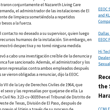
straron conjuntamente el Nazareth Living Care
EEOC S
demanda, el administrador de las instalaciones de El
and KL
ente de limpieza sometiéndola a repetidos
Compan
besos a la fuerza.
l contacto no deseado a su supervisor, quien luego
Dallas
 recursos humanos de la instalación. Sin embargo, en
EEOC P
se mostró despectiva y no tomó ninguna medida.
Hi Tec
vó a cabo una investigación creíble de la denuncia y
Dealer
nunca fue sancionado. Además, el administrador y los
Sexual
aron represalias contra ambos empleados después
 se vieron obligadas a renunciar, dijo la EEOC.
Rece
o VII de la Ley de Derechos Civiles de 1964, que
the 
l sexo y las represalias por quejarse de ella. La
Har
ivil No. 3:23-cv-00359 en el Tribunal de Distrito de
Oeste de Texas, División de El Paso, después de
CCMI F
 previo al litigio a través de su proceso de