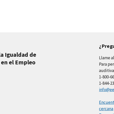
¿Preg
la Igualdad de
Llame a
 en el Empleo
Para per
auditiva
1-800-6
1-844-2
info@ee
Encuentr
cercana