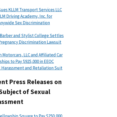
ues KLLM Transport Services LLC
LM Driving Academy, Inc. for
ywide Sex Discrimination
 Barber and Stylist College Settles
regnancy Discrimination Lawsuit
h Motorcars, LLC and Affiliated Car
ships to Pay $925,000 in EEOC
 Harassment and Retaliation Suit
nt Press Releases on
Subject of Sexual
assment
ellowship Square to Pay $250,000