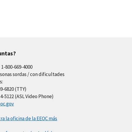
untas?
l 1-800-669-4000
sonas sordas / con dificultades
s:
69-6820 (TTY)
34-5122 (ASL Video Phone)
oc.gov
a la oficina de la EEOC más