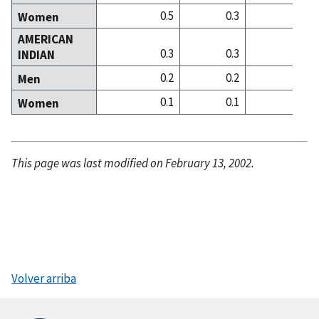
0.5
0.3
0
Women
AMERICAN
0.3
0.3
0
INDIAN
0.2
0.2
0
Men
0.1
0.1
0
Women
This page was last modified on February 13, 2002.
Volver arriba