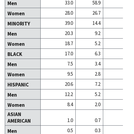
33.0
58.9
43
Men
28.0
26.7
42
Women
39.0
14.4
13
MINORITY
20.3
9.2
5
Men
18.7
5.2
8
Women
17.0
6.3
5
BLACK
7.5
3.4
1
Men
9.5
2.8
3
Women
20.6
7.2
6
HISPANIC
12.2
5.2
3
Men
8.4
2.0
3
Women
ASIAN
1.0
0.7
1
AMERICAN
0.5
0.3
0
Men