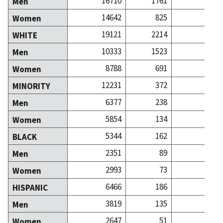
16710
1761
15
Men
14642
825
15
Women
19121
2214
27
WHITE
10333
1523
13
Men
8788
691
13
Women
12231
372
4
MINORITY
6377
238
1
Men
5854
134
2
Women
5344
162
1
BLACK
2351
89
Men
2993
73
1
Women
6466
186
2
HISPANIC
3819
135
Men
2647
51
1
Women