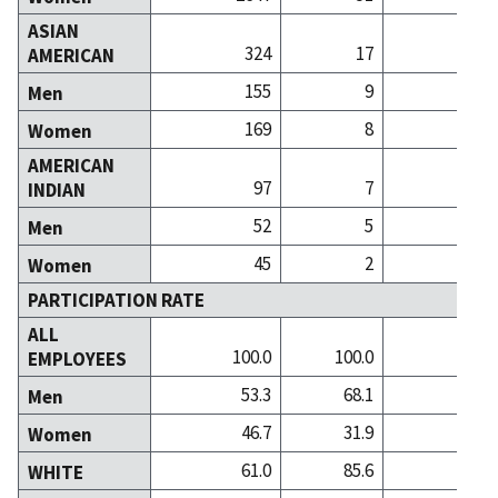
ASIAN
324
17
AMERICAN
155
9
Men
169
8
Women
AMERICAN
97
7
INDIAN
52
5
Men
45
2
Women
PARTICIPATION RATE
ALL
100.0
100.0
100
EMPLOYEES
53.3
68.1
49
Men
46.7
31.9
50
Women
61.0
85.6
86
WHITE