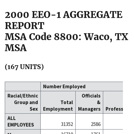
2000 EEO-1 AGGREGATE
REPORT
MSA Code 8800: Waco, TX
MSA
(167 UNITS)
Number Employed
Racial/Ethnic
Officials
Group and
Total
&
Sex
Employment
Managers
Professiona
ALL
31352
2586
31
EMPLOYEES