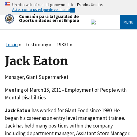
Skip
Un sitio web oficial del gobierno de los Estados Unidos
to
Así es como usted puede verificarlo
main
Comisión para la Igualdad de
content
Oportunidades en el Empleo
MENU
Inicio
testimony
19331
Jack Eaton
Manager, Giant Supermarket
Meeting of March 15, 2011 - Employment of People with
Mental Disabilities
Jack Eaton
has worked for Giant Food since 1980. He
began his career as an entry level management trainee.
Jack has held many positions within the company
including department manager, Assistant Store Manager,