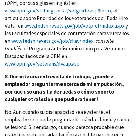
(OPM, por sus siglas en inglés) en
www.opm.gov/staffingportal/vetguide.asp#intro
, el
artículo sobre Prioridad de los veterandos de "Feds Hire
Vets" en
www.fedshirevets.gov/job/vetpref/index.aspx
y
las Facultades especiales de contratación para veteranos
en
www.fedshirevets.gov/job/shav/index
;
consulte
también
el Programa Antidiscriminatorio para Veteranos
Discapacitados de la OPM en
www.opm.gov/veterans/dvaap.asp
.
8. Durante una entrevista de trabajo, ¿puede el
empleador preguntarme acerca de mi amputación,
por qué uso una silla de ruedas o cómo soporto
cualquier otra lesión que pudiera tener?
No. Aún cuando su discapacidad sea evidente, el
empleador no puede preguntarle cuándo, dónde y cómo
se lesionó. Sin embargo, cuando parezca probable que
usted necesite una adaptación razonable para hacer su