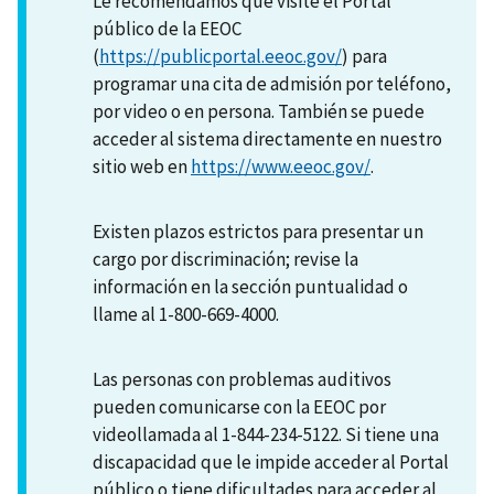
Le recomendamos que visite el Portal
público de la EEOC
(
https://publicportal.eeoc.gov/
) para
programar una cita de admisión por teléfono,
por video o en persona. También se puede
acceder al sistema directamente en nuestro
sitio web en
https://www.eeoc.gov/
.
Existen plazos estrictos para presentar un
cargo por discriminación; revise la
información en la sección puntualidad o
llame al 1-800-669-4000.
Las personas con problemas auditivos
pueden comunicarse con la EEOC por
videollamada al 1-844-234-5122. Si tiene una
discapacidad que le impide acceder al Portal
público o tiene dificultades para acceder al