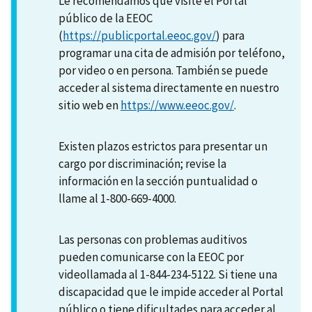
Le recomendamos que visite el Portal
público de la EEOC
(
https://publicportal.eeoc.gov/
) para
programar una cita de admisión por teléfono,
por video o en persona. También se puede
acceder al sistema directamente en nuestro
sitio web en
https://www.eeoc.gov/
.
Existen plazos estrictos para presentar un
cargo por discriminación; revise la
información en la sección puntualidad o
llame al 1-800-669-4000.
Las personas con problemas auditivos
pueden comunicarse con la EEOC por
videollamada al 1-844-234-5122. Si tiene una
discapacidad que le impide acceder al Portal
público o tiene dificultades para acceder al