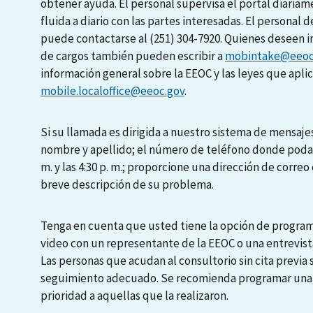
obtener ayuda. El personal supervisa el portal diari
fluida a diario con las partes interesadas. El personal d
puede contactarse al (251) 304-7920. Quienes deseen i
de cargos también pueden escribir a
mobintake@eeoc
información general sobre la EEOC y las leyes que apli
mobile.localoffice@eeoc.gov
.
Si su llamada es dirigida a nuestro sistema de mensajes
nombre y apellido; el número de teléfono donde podamo
m. y las 4:30 p. m.; proporcione una dirección de correo 
breve descripción de su problema.
Tenga en cuenta que usted tiene la opción de programa
video con un representante de la EEOC o una entrevista
Las personas que acudan al consultorio sin cita previa
seguimiento adecuado. Se recomienda programar una en
prioridad a aquellas que la realizaron.