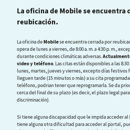
La oficina de Mobile se encuentra 
reubicación.
La oficina de
Mobile
se encuentra cerrada por reubicaci
opera de lunes a viernes, de 8:00 a. m. a 4:30 p. m., exce
durante condiciones climáticas adversas.
Actualmente
video y teléfono
. Las citas están disponibles a las 8:30 a
lunes, martes, jueves y viernes, excepto días festivos
lleguen tarde (15 minutos o más) a su cita programada
teléfono, podrian tener que reprogramarla. Se da prio
cerca del final de su plazo (es decir, el plazo legal pa
discriminación).
Si tiene alguna discapacidad que le impida acceder al P
tiene alguna otra dificultad para acceder al portal, pu