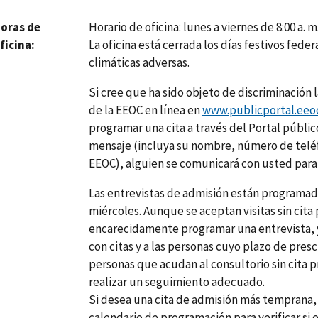
Horario de oficina: lunes a viernes de 8:00 a. m.
oras de
La oficina está cerrada los días festivos fede
ficina
climáticas adversas.
Si cree que ha sido objeto de discriminación 
de la EEOC en línea en
www.publicportal.eeo
programar una cita a través del Portal público
mensaje (incluya su nombre, número de telé
EEOC), alguien se comunicará con usted para
Las entrevistas de admisión están programada
miércoles. Aunque se aceptan visitas sin cita
encarecidamente programar una entrevista, y 
con citas y a las personas cuyo plazo de presc
personas que acudan al consultorio sin cita 
realizar un seguimiento adecuado.
Si desea una cita de admisión más temprana, p
calendario de programación para verificar si 