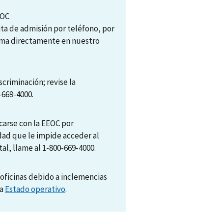
EOC
ita de admisión por teléfono, por
tema directamente en nuestro
scriminación; revise la
-669-4000.
arse con la EEOC por
dad que le impide acceder al
al, llame al 1-800-669-4000.
oficinas debido a inclemencias
na
Estado operativo
.