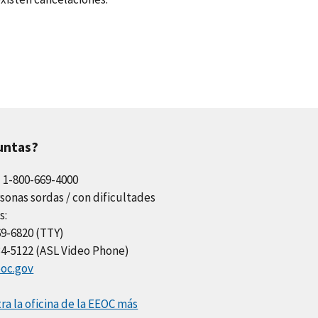
untas?
l 1-800-669-4000
sonas sordas / con dificultades
s:
69-6820 (TTY)
34-5122 (ASL Video Phone)
oc.gov
a la oficina de la EEOC más