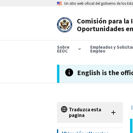
Skip
Un sitio web oficial del gobierno de los Es
to
main
content
Comisión para la 
Header
Oportunidades en
Navigation
Sobre
Empleados y Solicit
EEOC
Empleo
English is the offi
Traduzca esta
pagina