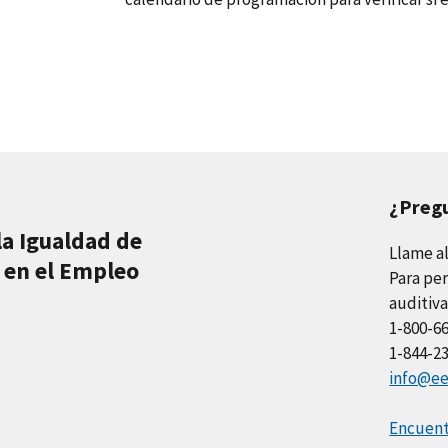
¿Preg
la Igualdad de
Llame a
 en el Empleo
Para per
auditiva
1-800-6
1-844-2
info@ee
Encuentr