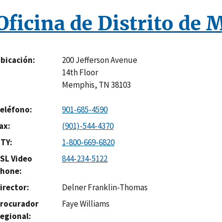
Oficina de Distrito de
200 Jefferson Avenue
bicación
14th Floor
Memphis
,
TN
38103
eléfono
901-685-4590
ax
(901)-544-4370
TY
1-800-669-6820
SL Video
844-234-5122
hone
irector
Delner Franklin-Thomas
rocurador
Faye Williams
egional