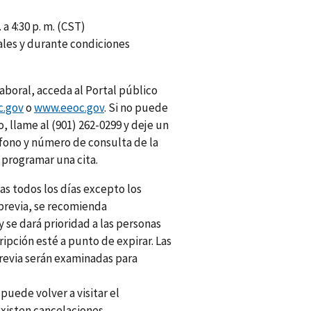
 a 4:30 p. m. (CST)
rales y durante condiciones
laboral, acceda al Portal público
c.gov
o
www.eeoc.gov
. Si no puede
, llame al (901) 262-0299 y deje un
fono y número de consulta de la
 programar una cita.
s todos los días excepto los
 previa, se recomienda
se dará prioridad a las personas
ripción esté a punto de expirar. Las
previa serán examinadas para
uede volver a visitar el
existen cancelaciones.