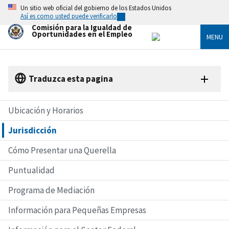
Skip
Un sitio web oficial del gobierno de los Estados Unidos
to
Así es como usted puede verificarlo
main
Comisión para la Igualdad de
content
Oportunidades en el Empleo
MENU
Traduzca esta pagina
Ubicación y Horarios
Jurisdicción
Cómo Presentar una Querella
Puntualidad
Programa de Mediación
Información para Pequeñas Empresas