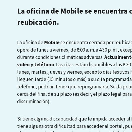
La oficina de Mobile se encuentra 
reubicación.
La oficina de
Mobile
se encuentra cerrada por reubicaci
opera de lunes a viernes, de 8:00 a. m. a 4:30 p. m., exce
durante condiciones climáticas adversas.
Actualmente
video y teléfono
. Las citas están disponibles a las 8:30 a
lunes, martes, jueves y viernes, excepto días festivos
lleguen tarde (15 minutos o más) a su cita programada
teléfono, podrian tener que reprogramarla. Se da prio
cerca del final de su plazo (es decir, el plazo legal pa
discriminación).
Si tiene alguna discapacidad que le impida acceder al P
tiene alguna otra dificultad para acceder al portal, pu