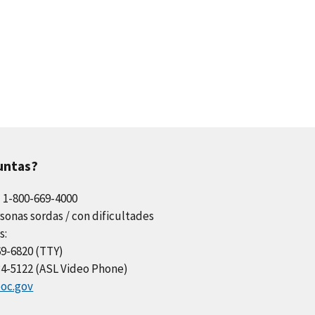
untas?
l 1-800-669-4000
sonas sordas / con dificultades
s:
69-6820 (TTY)
34-5122 (ASL Video Phone)
oc.gov