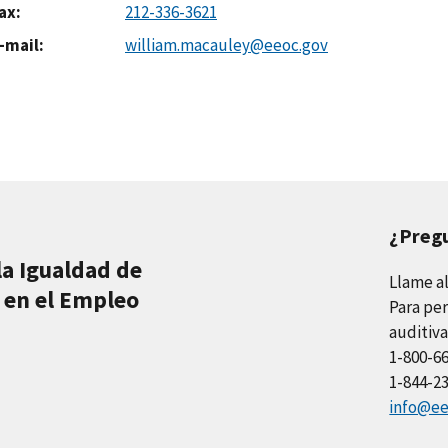
ax
212-336-3621
-mail
william.macauley@eeoc.gov
¿Preg
la Igualdad de
Llame a
 en el Empleo
Para per
auditiva
1-800-6
1-844-2
info@ee