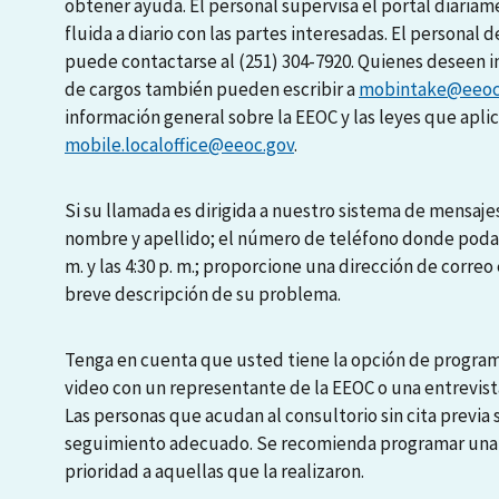
obtener ayuda. El personal supervisa el portal diari
fluida a diario con las partes interesadas. El personal d
puede contactarse al (251) 304-7920. Quienes deseen i
de cargos también pueden escribir a
mobintake@eeoc
información general sobre la EEOC y las leyes que apli
mobile.localoffice@eeoc.gov
.
Si su llamada es dirigida a nuestro sistema de mensajes
nombre y apellido; el número de teléfono donde podamo
m. y las 4:30 p. m.; proporcione una dirección de correo 
breve descripción de su problema.
Tenga en cuenta que usted tiene la opción de programa
video con un representante de la EEOC o una entrevista
Las personas que acudan al consultorio sin cita previa
seguimiento adecuado. Se recomienda programar una en
prioridad a aquellas que la realizaron.