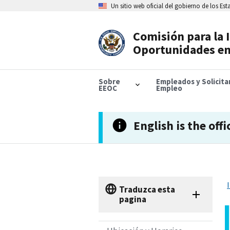
Skip
Un sitio web oficial del gobierno de los Es
to
main
content
Comisión para la 
Header
Oportunidades en
Navigation
Sobre
Empleados y Solicit
EEOC
Empleo
English is the offi
Traduzca esta
pagina