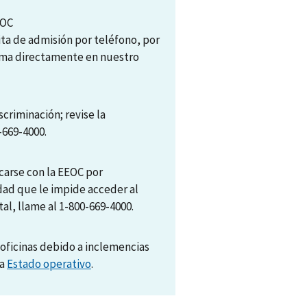
EOC
ita de admisión por teléfono, por
tema directamente en nuestro
scriminación; revise la
-669-4000.
arse con la EEOC por
dad que le impide acceder al
al, llame al 1-800-669-4000.
oficinas debido a inclemencias
na
Estado operativo
.