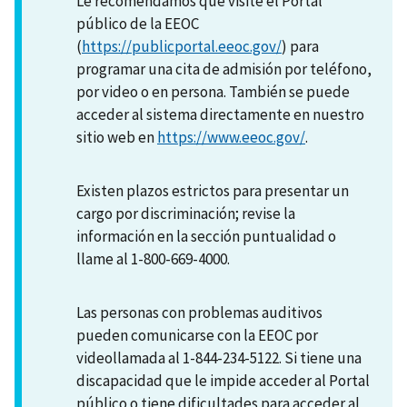
Le recomendamos que visite el Portal
público de la EEOC
(
https://publicportal.eeoc.gov/
) para
programar una cita de admisión por teléfono,
por video o en persona. También se puede
acceder al sistema directamente en nuestro
sitio web en
https://www.eeoc.gov/
.
Existen plazos estrictos para presentar un
cargo por discriminación; revise la
información en la sección puntualidad o
llame al 1-800-669-4000.
Las personas con problemas auditivos
pueden comunicarse con la EEOC por
videollamada al 1-844-234-5122. Si tiene una
discapacidad que le impide acceder al Portal
público o tiene dificultades para acceder al