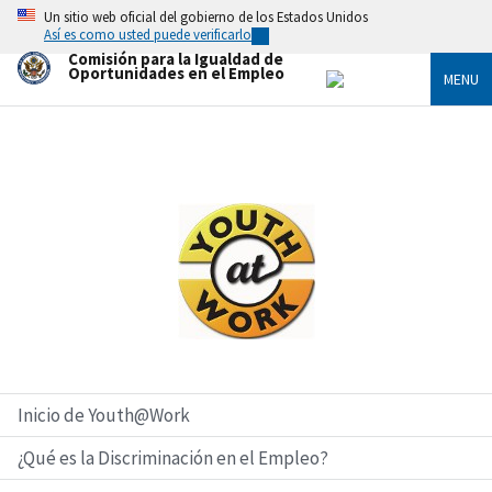
Skip
Un sitio web oficial del gobierno de los Estados Unidos
to
Así es como usted puede verificarlo
main
Comisión para la Igualdad de
content
Oportunidades en el Empleo
MENU
Imagen
Inicio de Youth@Work
¿Qué es la Discriminación en el Empleo?