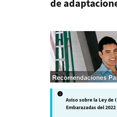
de adaptacion
I
m
a
g
e
n
Aviso sobre la Ley de 
Embarazadas del 2022