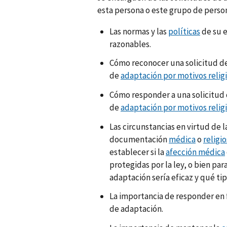
esta persona o este grupo de perso
Las normas y las
políticas
de su e
razonables.
Cómo reconocer una solicitud d
de
adaptación por motivos relig
Cómo responder a una solicitud
de
adaptación por motivos relig
Las circunstancias en virtud de l
documentación
médica
o
religi
establecer si la
afección médica
protegidas por la ley, o bien par
adaptación sería eficaz y qué tipo
La importancia de responder en f
de adaptación.