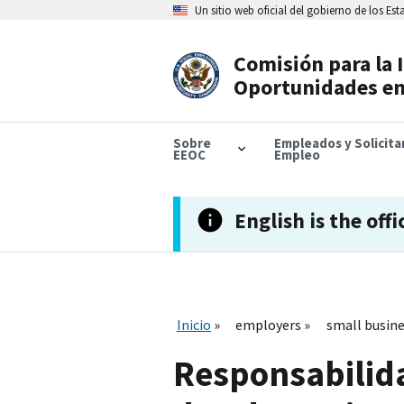
Skip
Un sitio web oficial del gobierno de los Es
to
main
content
Comisión para la 
Header
Oportunidades en
Navigation
Sobre
Empleados y Solicit
EEOC
Empleo
English is the offi
Inicio
employers
small busin
Responsabilid