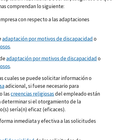
nas comprendan lo siguiente:
mpresa con respecto a las adaptaciones
e
adaptación por motivos de discapacidad
o
iosos
.
 de
adaptación por motivos de discapacidad
o
iosos
.
as cuales se puede solicitar información o
osa
adicional, si fuese necesario para
o las
creencias religiosas
del empleado están
a determinar si el otorgamiento de la
(s) sería(n) eficaz (eficaces).
orma inmediata y efectiva a las solicitudes