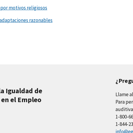
or motivos religiosos
 adaptaciones razonables
¿Preg
la Igualdad de
Llame a
 en el Empleo
Para per
auditiva
1-800-6
1-844-2
info@ee