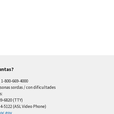
untas?
l 1-800-669-4000
sonas sordas / con dificultades
s:
69-6820 (TTY)
34-5122 (ASL Video Phone)
oc.gov