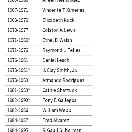
1965-1966
Aileen Hernandez
1967-1971
Vincente T. Ximenes
1968-1970
Elizabeth Kuck
1970-1977
Colston A. Lewis
1971-1980*
Ethel B. Walsh
1971-1976
Raymond L. Telles
1976-1981
Daniel Leach
1978-1981*
J. Clay Smith, Jr.
1978-1983
Armando Rodriguez
1981-1983*
Cathie Shattuck
1982-1993*
Tony E. Gallegos
1982-1986
William Webb
1984-1987
Fred Alvarez
1984-1995
R. Gaull Silberman