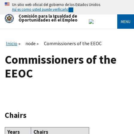
Skip
Un sitio web oficial del gobierno de los Estados Unidos
to
Así es como usted puede verificarlo
main
Comisión para la Igualdad de
content
Oportunidades en el Empleo
MENU
Inicio
node
Commissioners of the EEOC
Commissioners of the
EEOC
Chairs
Years
Chairs