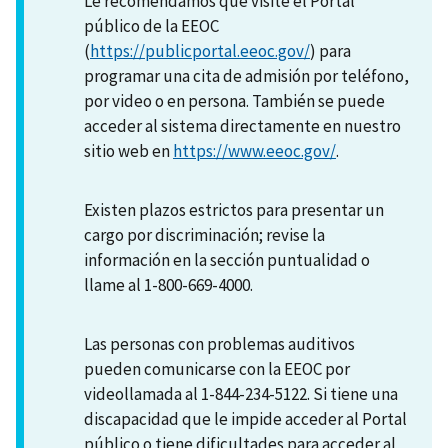
Le recomendamos que visite el Portal
público de la EEOC
(
https://publicportal.eeoc.gov/
) para
programar una cita de admisión por teléfono,
por video o en persona. También se puede
acceder al sistema directamente en nuestro
sitio web en
https://www.eeoc.gov/
.
Existen plazos estrictos para presentar un
cargo por discriminación; revise la
información en la sección puntualidad o
llame al 1-800-669-4000.
Las personas con problemas auditivos
pueden comunicarse con la EEOC por
videollamada al 1-844-234-5122. Si tiene una
discapacidad que le impide acceder al Portal
público o tiene dificultades para acceder al