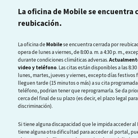
La oficina de Mobile se encuentra 
reubicación.
La oficina de
Mobile
se encuentra cerrada por reubicaci
opera de lunes a viernes, de 8:00 a. m. a 4:30 p. m., exce
durante condiciones climáticas adversas.
Actualmente
video y teléfono
. Las citas están disponibles a las 8:30 a
lunes, martes, jueves y viernes, excepto días festivos
lleguen tarde (15 minutos o más) a su cita programada
teléfono, podrian tener que reprogramarla. Se da prio
cerca del final de su plazo (es decir, el plazo legal pa
discriminación).
Si tiene alguna discapacidad que le impida acceder al P
tiene alguna otra dificultad para acceder al portal, pu