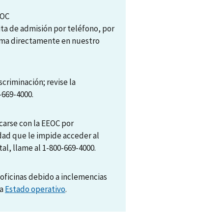
EOC
ita de admisión por teléfono, por
tema directamente en nuestro
scriminación; revise la
-669-4000.
arse con la EEOC por
dad que le impide acceder al
al, llame al 1-800-669-4000.
oficinas debido a inclemencias
na
Estado operativo
.