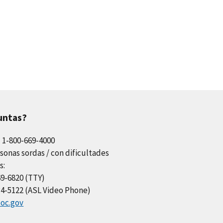
untas?
l 1-800-669-4000
sonas sordas / con dificultades
s:
69-6820 (TTY)
34-5122 (ASL Video Phone)
oc.gov