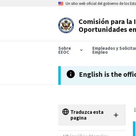
Skip
Un sitio web oficial del gobierno de los Es
to
main
content
Comisión para la 
Header
Oportunidades en
Navigation
Sobre
Empleados y Solicit
EEOC
Empleo
English is the offi
Traduzca esta
pagina