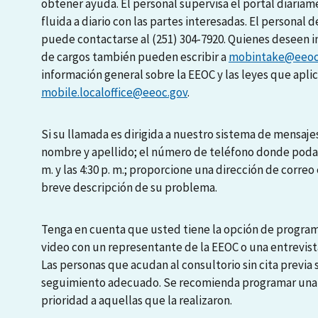
obtener ayuda. El personal supervisa el portal diari
fluida a diario con las partes interesadas. El personal d
puede contactarse al (251) 304-7920. Quienes deseen i
de cargos también pueden escribir a
mobintake@eeoc
información general sobre la EEOC y las leyes que apli
mobile.localoffice@eeoc.gov
.
Si su llamada es dirigida a nuestro sistema de mensajes
nombre y apellido; el número de teléfono donde podamo
m. y las 4:30 p. m.; proporcione una dirección de correo 
breve descripción de su problema.
Tenga en cuenta que usted tiene la opción de programa
video con un representante de la EEOC o una entrevista
Las personas que acudan al consultorio sin cita previa
seguimiento adecuado. Se recomienda programar una en
prioridad a aquellas que la realizaron.