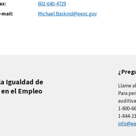
ax
602-640-4729
-mail
Michael.Baskind@eeoc.gov
¿Preg
la Igualdad de
Llame a
 en el Empleo
Para per
auditiva
1-800-6
1-844-2
info@ee