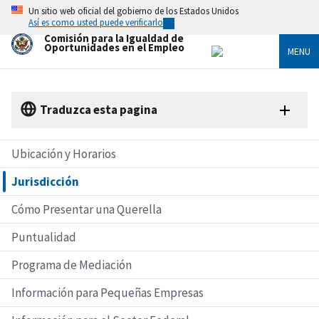
Skip
Un sitio web oficial del gobierno de los Estados Unidos
to
Así es como usted puede verificarlo
main
Comisión para la Igualdad de
content
Oportunidades en el Empleo
MENU
Traduzca esta pagina
Ubicación y Horarios
Jurisdicción
Cómo Presentar una Querella
Puntualidad
Programa de Mediación
Información para Pequeñas Empresas