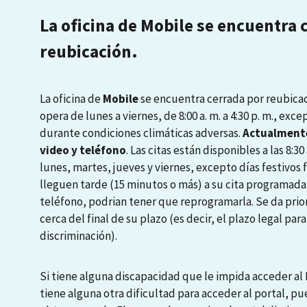
La oficina de Mobile se encuentra 
reubicación.
La oficina de
Mobile
se encuentra cerrada por reubicaci
opera de lunes a viernes, de 8:00 a. m. a 4:30 p. m., exce
durante condiciones climáticas adversas.
Actualmente
video y teléfono
. Las citas están disponibles a las 8:30 a
lunes, martes, jueves y viernes, excepto días festivos
lleguen tarde (15 minutos o más) a su cita programada
teléfono, podrian tener que reprogramarla. Se da prio
cerca del final de su plazo (es decir, el plazo legal pa
discriminación).
Si tiene alguna discapacidad que le impida acceder al P
tiene alguna otra dificultad para acceder al portal, pu