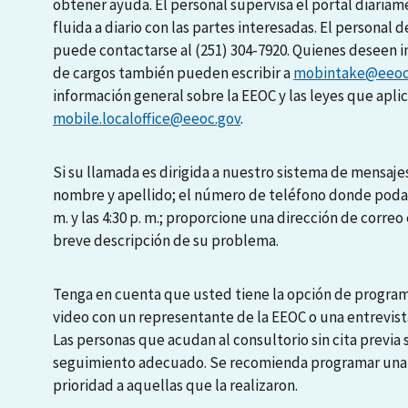
obtener ayuda. El personal supervisa el portal diari
fluida a diario con las partes interesadas. El personal d
puede contactarse al (251) 304-7920. Quienes deseen i
de cargos también pueden escribir a
mobintake@eeoc
información general sobre la EEOC y las leyes que apli
mobile.localoffice@eeoc.gov
.
Si su llamada es dirigida a nuestro sistema de mensajes
nombre y apellido; el número de teléfono donde podamo
m. y las 4:30 p. m.; proporcione una dirección de correo 
breve descripción de su problema.
Tenga en cuenta que usted tiene la opción de programa
video con un representante de la EEOC o una entrevista
Las personas que acudan al consultorio sin cita previa
seguimiento adecuado. Se recomienda programar una en
prioridad a aquellas que la realizaron.