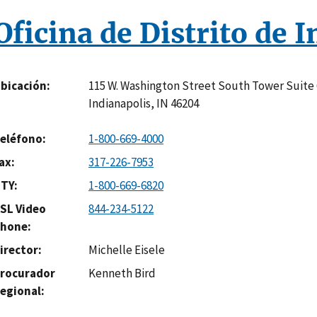
Oficina de Distrito de 
115 W. Washington Street South Tower Suite
bicación
Indianapolis
,
IN
46204
eléfono
1-800-669-4000
ax
317-226-7953
TY
1-800-669-6820
SL Video
844-234-5122
hone
irector
Michelle Eisele
rocurador
Kenneth Bird
egional