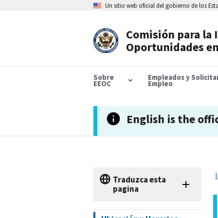
Skip
Un sitio web oficial del gobierno de los Es
to
main
content
Comisión para la 
Header
Oportunidades en
Navigation
Sobre
Empleados y Solicit
EEOC
Empleo
English is the offi
Traduzca esta
pagina