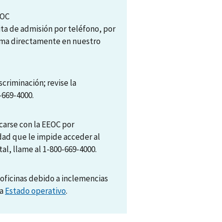
EOC
ita de admisión por teléfono, por
tema directamente en nuestro
scriminación; revise la
-669-4000.
arse con la EEOC por
dad que le impide acceder al
al, llame al 1-800-669-4000.
oficinas debido a inclemencias
na
Estado operativo
.