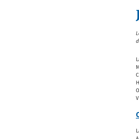
L
d
L
M
C
H
O
V
L
A