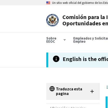
Skip
Un sitio web oficial del gobierno de los Es
to
main
content
Comisión para la 
Header
Oportunidades en
Navigation
Sobre
Empleados y Solicit
EEOC
Empleo
English is the offi
Traduzca esta
pagina