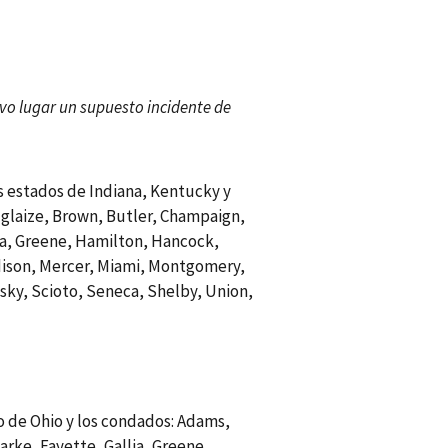
uvo lugar un supuesto incidente de
los estados de Indiana, Kentucky y
uglaize, Brown, Butler, Champaign,
lia, Greene, Hamilton, Hancock,
dison, Mercer, Miami, Montgomery,
sky, Scioto, Seneca, Shelby, Union,
do de Ohio y los condados: Adams,
arke, Fayette, Gallia, Greene,