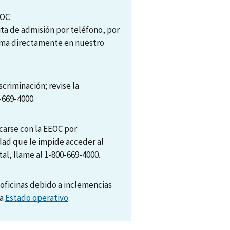
EOC
ita de admisión por teléfono, por
tema directamente en nuestro
scriminación; revise la
-669-4000.
arse con la EEOC por
dad que le impide acceder al
al, llame al 1-800-669-4000.
oficinas debido a inclemencias
na
Estado operativo
.