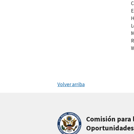
C
E
H
L
M
R
W
Volver arriba
Comisión para 
Oportunidades