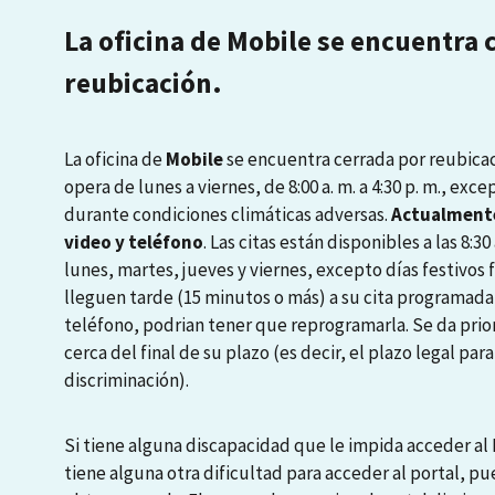
La oficina de Mobile se encuentra 
reubicación.
La oficina de
Mobile
se encuentra cerrada por reubicaci
opera de lunes a viernes, de 8:00 a. m. a 4:30 p. m., exce
durante condiciones climáticas adversas.
Actualmente
video y teléfono
. Las citas están disponibles a las 8:30 a
lunes, martes, jueves y viernes, excepto días festivos
lleguen tarde (15 minutos o más) a su cita programada
teléfono, podrian tener que reprogramarla. Se da prio
cerca del final de su plazo (es decir, el plazo legal pa
discriminación).
Si tiene alguna discapacidad que le impida acceder al P
tiene alguna otra dificultad para acceder al portal, pu