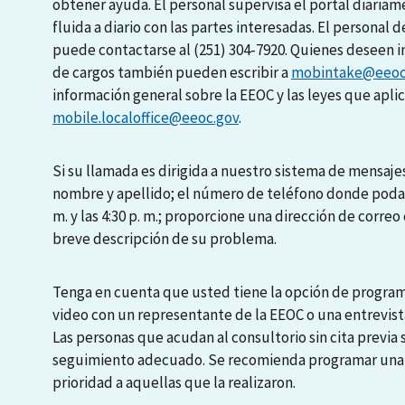
obtener ayuda. El personal supervisa el portal diari
fluida a diario con las partes interesadas. El personal d
puede contactarse al (251) 304-7920. Quienes deseen i
de cargos también pueden escribir a
mobintake@eeoc
información general sobre la EEOC y las leyes que apli
mobile.localoffice@eeoc.gov
.
Si su llamada es dirigida a nuestro sistema de mensajes
nombre y apellido; el número de teléfono donde podamo
m. y las 4:30 p. m.; proporcione una dirección de correo 
breve descripción de su problema.
Tenga en cuenta que usted tiene la opción de programa
video con un representante de la EEOC o una entrevista
Las personas que acudan al consultorio sin cita previa
seguimiento adecuado. Se recomienda programar una en
prioridad a aquellas que la realizaron.