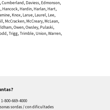
nden, Cumberland, Daviess, Edmonson,
n, Hancock, Hardin, Harlan, Hart,
mine, Knox, Larue, Laurel, Lee,
hall, McCracken, McCreary, McLean,
ldham, Owen, Owsley, Pulaski,
odd, Trigg, Trimble, Union, Warren,
untas?
l 1-800-669-4000
sonas sordas / con dificultades