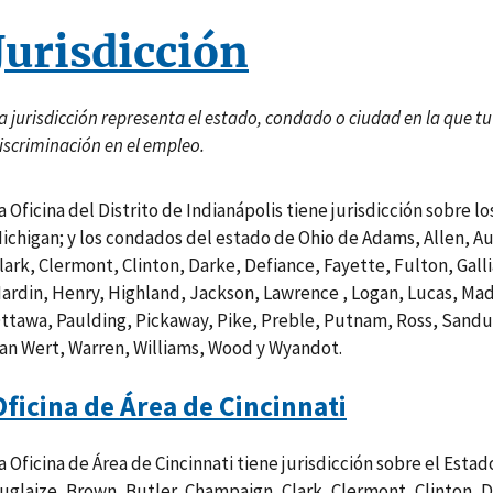
Jurisdicción
a jurisdicción representa el estado, condado o ciudad en la que t
iscriminación en el empleo.
a Oficina del Distrito de Indianápolis tiene jurisdicción sobre 
ichigan; y los condados del estado de Ohio de Adams, Allen, A
lark, Clermont, Clinton, Darke, Defiance, Fayette, Fulton, Gal
ardin, Henry, Highland, Jackson, Lawrence , Logan, Lucas, Ma
ttawa, Paulding, Pickaway, Pike, Preble, Putnam, Ross, Sandu
an Wert, Warren, Williams, Wood y Wyandot.
Oficina de Área de Cincinnati
a Oficina de Área de Cincinnati tiene jurisdicción sobre el Esta
uglaize, Brown, Butler, Champaign, Clark, Clermont, Clinton, D