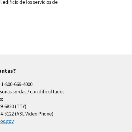
 edificio de los servicios de
untas?
l 1-800-669-4000
sonas sordas / con dificultades
s:
69-6820 (TTY)
34-5122 (ASL Video Phone)
oc.gov