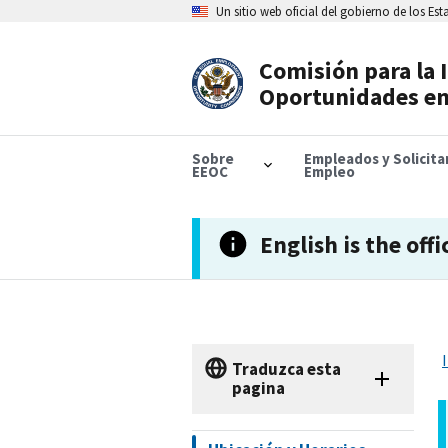
Skip
Un sitio web oficial del gobierno de los Es
to
main
content
Comisión para la 
Header
Oportunidades en
Navigation
Sobre
Empleados y Solicit
EEOC
Empleo
English is the offi
Traduzca esta
pagina