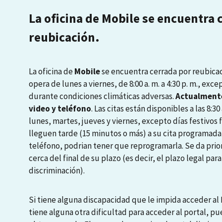
La oficina de Mobile se encuentra 
reubicación.
La oficina de
Mobile
se encuentra cerrada por reubicaci
opera de lunes a viernes, de 8:00 a. m. a 4:30 p. m., exce
durante condiciones climáticas adversas.
Actualmente
video y teléfono
. Las citas están disponibles a las 8:30 a
lunes, martes, jueves y viernes, excepto días festivos
lleguen tarde (15 minutos o más) a su cita programada
teléfono, podrian tener que reprogramarla. Se da prio
cerca del final de su plazo (es decir, el plazo legal pa
discriminación).
Si tiene alguna discapacidad que le impida acceder al P
tiene alguna otra dificultad para acceder al portal, pu