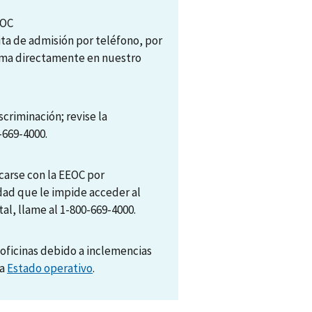
EOC
ita de admisión por teléfono, por
tema directamente en nuestro
scriminación; revise la
-669-4000.
arse con la EEOC por
dad que le impide acceder al
al, llame al 1-800-669-4000.
oficinas debido a inclemencias
na
Estado operativo
.