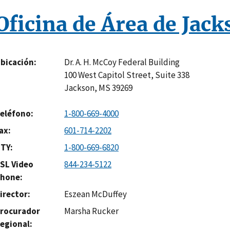
Oficina de Área de Jack
Dr. A. H. McCoy Federal Building
bicación
100 West Capitol Street, Suite 338
Jackson
,
MS
39269
eléfono
1-800-669-4000
ax
601-714-2202
TY
1-800-669-6820
SL Video
844-234-5122
hone
irector
Eszean McDuffey
rocurador
Marsha Rucker
egional