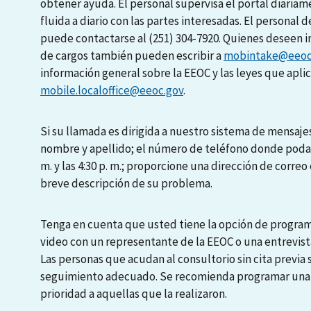
obtener ayuda. El personal supervisa el portal diari
fluida a diario con las partes interesadas. El personal d
puede contactarse al (251) 304-7920. Quienes deseen i
de cargos también pueden escribir a
mobintake@eeoc
información general sobre la EEOC y las leyes que apli
mobile.localoffice@eeoc.gov
.
Si su llamada es dirigida a nuestro sistema de mensajes
nombre y apellido; el número de teléfono donde podamo
m. y las 4:30 p. m.; proporcione una dirección de correo 
breve descripción de su problema.
Tenga en cuenta que usted tiene la opción de programa
video con un representante de la EEOC o una entrevista
Las personas que acudan al consultorio sin cita previa
seguimiento adecuado. Se recomienda programar una en
prioridad a aquellas que la realizaron.