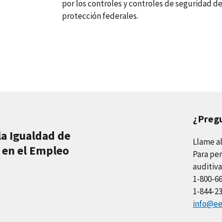
por los controles y controles de seguridad del
protección federales.
¿Preg
la Igualdad de
Llame a
 en el Empleo
Para per
auditiva
1-800-6
1-844-2
info@ee