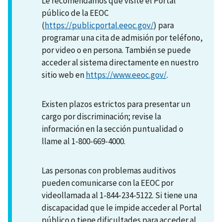
Le recomendamos que visite el Portal
público de la EEOC
(
https://publicportal.eeoc.gov/
) para
programar una cita de admisión por teléfono,
por video o en persona. También se puede
acceder al sistema directamente en nuestro
sitio web en
https://www.eeoc.gov/
.
Existen plazos estrictos para presentar un
cargo por discriminación; revise la
información en la sección puntualidad o
llame al 1-800-669-4000.
Las personas con problemas auditivos
pueden comunicarse con la EEOC por
videollamada al 1-844-234-5122. Si tiene una
discapacidad que le impide acceder al Portal
público o tiene dificultades para acceder al