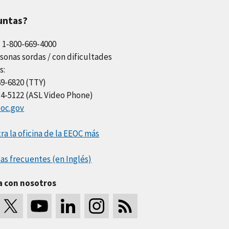
untas?
l 1-800-669-4000
sonas sordas / con dificultades
s:
69-6820 (TTY)
34-5122 (ASL Video Phone)
oc.gov
a la oficina de la EEOC más
as frecuentes (en Inglés)
a con nosotros