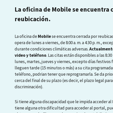
La oficina de Mobile se encuentra 
reubicación.
La oficina de
Mobile
se encuentra cerrada por reubicaci
opera de lunes a viernes, de 8:00 a. m. a 4:30 p. m., exce
durante condiciones climáticas adversas.
Actualmente
video y teléfono
. Las citas están disponibles a las 8:30 a
lunes, martes, jueves y viernes, excepto días festivos
lleguen tarde (15 minutos o más) a su cita programada
teléfono, podrian tener que reprogramarla. Se da prio
cerca del final de su plazo (es decir, el plazo legal pa
discriminación).
Si tiene alguna discapacidad que le impida acceder al P
tiene alguna otra dificultad para acceder al portal, pu