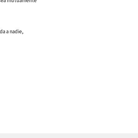
e sea mutuamente
da a nadie,