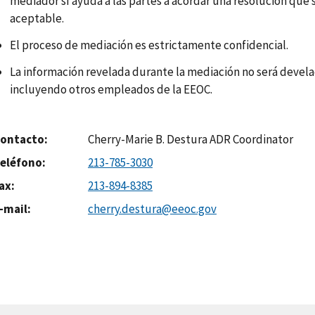
mediador sí ayuda a las partes a acordar una resolución qu
aceptable.
El proceso de mediación es estrictamente confidencial.
La información revelada durante la mediación no será devela
incluyendo otros empleados de la EEOC.
ontacto
Cherry-Marie B. Destura ADR Coordinator
eléfono
213-785-3030
ax
213-894-8385
-mail
cherry.destura@eeoc.gov