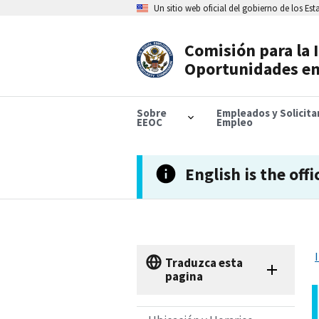
Skip
Un sitio web oficial del gobierno de los Es
to
main
content
Comisión para la 
Header
Oportunidades en
Navigation
Sobre
Empleados y Solicit
EEOC
Empleo
English is the offi
Traduzca esta
pagina