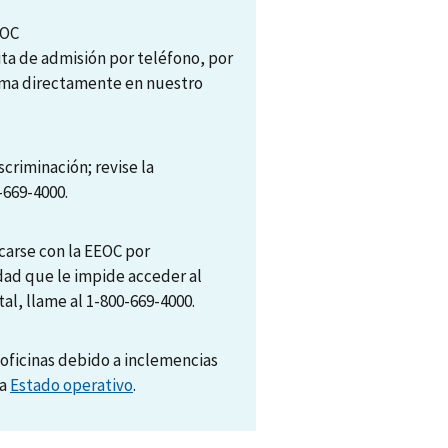
EOC
ita de admisión por teléfono, por
tema directamente en nuestro
scriminación; revise la
-669-4000.
arse con la EEOC por
dad que le impide acceder al
al, llame al 1-800-669-4000.
oficinas debido a inclemencias
na
Estado operativo
.