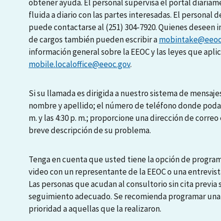
obtener ayuda. El personal supervisa el portal diari
fluida a diario con las partes interesadas. El personal d
puede contactarse al (251) 304-7920. Quienes deseen i
de cargos también pueden escribir a
mobintake@eeoc
información general sobre la EEOC y las leyes que apli
mobile.localoffice@eeoc.gov
.
Si su llamada es dirigida a nuestro sistema de mensajes
nombre y apellido; el número de teléfono donde podamo
m. y las 4:30 p. m.; proporcione una dirección de correo 
breve descripción de su problema.
Tenga en cuenta que usted tiene la opción de programa
video con un representante de la EEOC o una entrevista
Las personas que acudan al consultorio sin cita previa
seguimiento adecuado. Se recomienda programar una en
prioridad a aquellas que la realizaron.