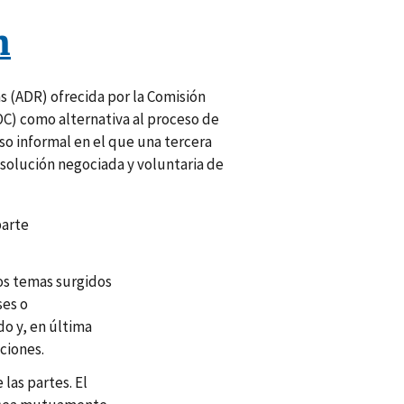
n
s (ADR) ofrecida por la Comisión
C) como alternativa al proceso de
eso informal en el que una tercera
esolución negociada y voluntaria de
parte
los temas surgidos
ses o
o y, en última
ciones.
las partes. El