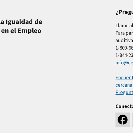
¿Preg
la Igualdad de
Llame a
 en el Empleo
Para per
auditiva
1-800-6
1-844-2
info@ee
Encuentr
cercana
Pregunt
Conect