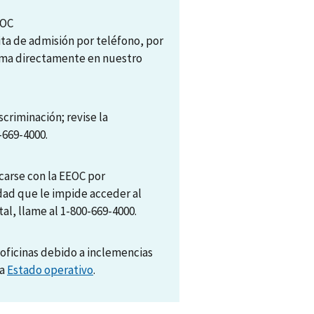
EOC
ita de admisión por teléfono, por
tema directamente en nuestro
scriminación; revise la
-669-4000.
arse con la EEOC por
dad que le impide acceder al
al, llame al 1-800-669-4000.
oficinas debido a inclemencias
na
Estado operativo
.