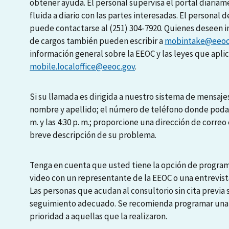
obtener ayuda. El personal supervisa el portal diari
fluida a diario con las partes interesadas. El personal d
puede contactarse al (251) 304-7920. Quienes deseen i
de cargos también pueden escribir a
mobintake@eeoc
información general sobre la EEOC y las leyes que apli
mobile.localoffice@eeoc.gov
.
Si su llamada es dirigida a nuestro sistema de mensajes
nombre y apellido; el número de teléfono donde podamo
m. y las 4:30 p. m.; proporcione una dirección de correo 
breve descripción de su problema.
Tenga en cuenta que usted tiene la opción de programa
video con un representante de la EEOC o una entrevista
Las personas que acudan al consultorio sin cita previa
seguimiento adecuado. Se recomienda programar una en
prioridad a aquellas que la realizaron.