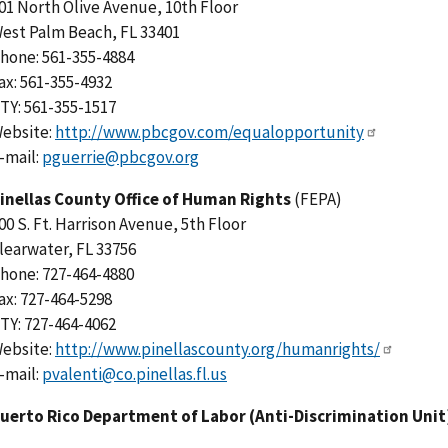
01 North Olive Avenue, 10th Floor
est Palm Beach, FL 33401
hone: 561-355-4884
ax: 561-355-4932
TY: 561-355-1517
ebsite:
http://www.pbcgov.com/equalopportunity
-mail:
pguerrie@pbcgov.org
inellas County Office of Human Rights
(FEPA)
00 S. Ft. Harrison Avenue, 5th Floor
learwater, FL 33756
hone: 727-464-4880
ax: 727-464-5298
TY: 727-464-4062
ebsite:
http://www.pinellascounty.org/humanrights/
-mail:
pvalenti@co.pinellas.fl.us
uerto Rico Department of Labor (Anti-Discrimination Unit