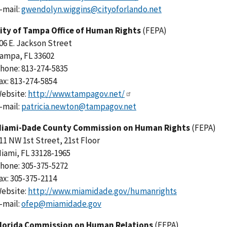
-mail:
gwendolyn.wiggins@cityoforlando.net
ity of Tampa Office of Human Rights
(FEPA)
06 E. Jackson Street
ampa, FL 33602
hone: 813-274-5835
ax: 813-274-5854
ebsite:
http://www.tampagov.net/
-mail:
patricia.newton@tampagov.net
iami-Dade County Commission on Human Rights
(FEPA)
11 NW 1st Street, 21st Floor
iami, FL 33128-1965
hone: 305-375-5272
ax: 305-375-2114
ebsite:
http://www.miamidade.gov/humanrights
-mail:
ofep@miamidade.gov
lorida Commission on Human Relations
(FEPA)