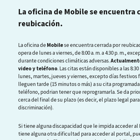
La oficina de Mobile se encuentra 
reubicación.
La oficina de
Mobile
se encuentra cerrada por reubicaci
opera de lunes a viernes, de 8:00 a. m. a 4:30 p. m., exce
durante condiciones climáticas adversas.
Actualmente
video y teléfono
. Las citas están disponibles a las 8:30 a
lunes, martes, jueves y viernes, excepto días festivos
lleguen tarde (15 minutos o más) a su cita programada
teléfono, podrian tener que reprogramarla. Se da prio
cerca del final de su plazo (es decir, el plazo legal pa
discriminación).
Si tiene alguna discapacidad que le impida acceder al P
tiene alguna otra dificultad para acceder al portal, pu