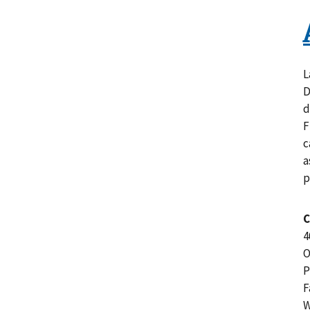
L
D
d
F
c
a
p
C
4
O
P
F
W