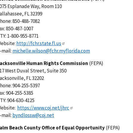
075 Esplanade Way, Room 110
allahassee, FL 32399
hone: 850-488-7082
ax: 850-487-1007
TY: 1-800-955-8771
ebsite:
http://fchr.state.fl.us
-mail:
michelle.wilson@fchr.myflorida.com
acksonville Human Rights Commission
(FEPA)
17 West Duval Street, Suite 350
acksonville, FL 32202
hone: 904-255-5397
ax: 904-255-5385
TY: 904-630-4125
ebsite:
https://www.coj.net/jhrc
-mail:
byndlossw@coj.net
alm Beach County Office of Equal Opportunity
(FEPA)