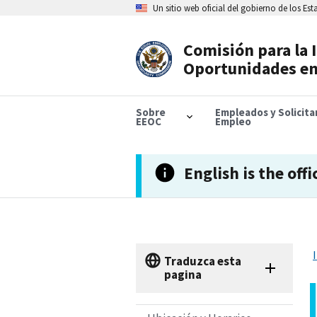
Skip
Un sitio web oficial del gobierno de los Es
to
main
content
Comisión para la 
Header
Oportunidades en
Navigation
Sobre
Empleados y Solicit
EEOC
Empleo
English is the offi
Traduzca esta
pagina