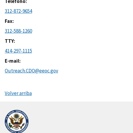
Teléfono
312-872-9654
Fax
312-588-1260
TTY
414-297-1115
E-mail
Outreach.CDO@eeoc.gov
Volver arriba