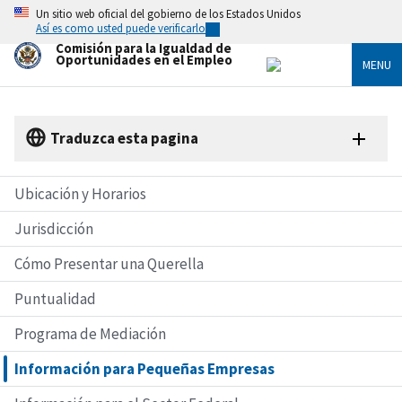
Skip
Un sitio web oficial del gobierno de los Estados Unidos
to
Así es como usted puede verificarlo
main
Comisión para la Igualdad de
content
Oportunidades en el Empleo
MENU
Traduzca esta pagina
Ubicación y Horarios
Jurisdicción
Cómo Presentar una Querella
Puntualidad
Programa de Mediación
Información para Pequeñas Empresas