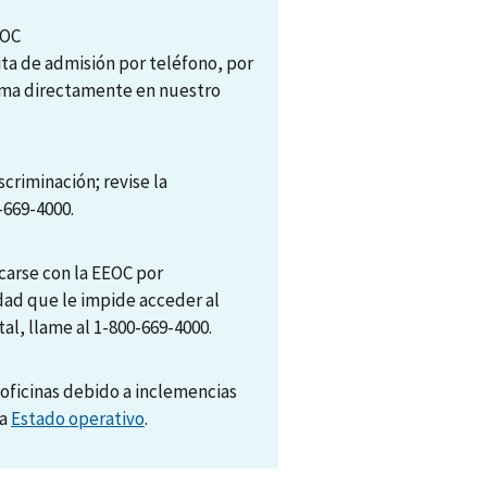
EOC
ita de admisión por teléfono, por
tema directamente en nuestro
scriminación; revise la
-669-4000.
arse con la EEOC por
dad que le impide acceder al
al, llame al 1-800-669-4000.
oficinas debido a inclemencias
na
Estado operativo
.