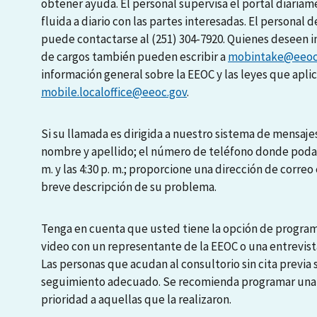
obtener ayuda. El personal supervisa el portal diari
fluida a diario con las partes interesadas. El personal d
puede contactarse al (251) 304-7920. Quienes deseen i
de cargos también pueden escribir a
mobintake@eeoc
información general sobre la EEOC y las leyes que apli
mobile.localoffice@eeoc.gov
.
Si su llamada es dirigida a nuestro sistema de mensajes
nombre y apellido; el número de teléfono donde podamo
m. y las 4:30 p. m.; proporcione una dirección de correo 
breve descripción de su problema.
Tenga en cuenta que usted tiene la opción de programa
video con un representante de la EEOC o una entrevista
Las personas que acudan al consultorio sin cita previa
seguimiento adecuado. Se recomienda programar una en
prioridad a aquellas que la realizaron.