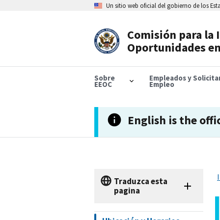
Skip
Un sitio web oficial del gobierno de los Es
to
main
content
Comisión para la 
Header
Oportunidades en
Navigation
Sobre
Empleados y Solicit
EEOC
Empleo
English is the offi
Traduzca esta
pagina