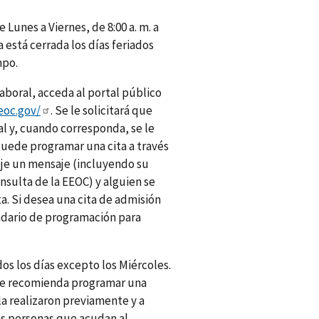
e Lunes a Viernes, de 8:00 a. m. a
na está cerrada los días feriados
mpo.
laboral, acceda al portal público
eoc.gov/
. Se le solicitará que
l y, cuando corresponda, se le
puede programar una cita a través
deje un mensaje (incluyendo su
sulta de la EEOC) y alguien se
. Si desea una cita de admisión
ndario de programación para
os los días excepto los Miércoles.
 se recomienda programar una
la realizaron previamente y a
as personas que acudan al