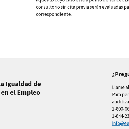
consultorio sin cita previa serán evaluadas pa
correspondiente.
¿Preg
la Igualdad de
Llame a
 en el Empleo
Para per
auditiva
1-800-6
1-844-2
info@ee