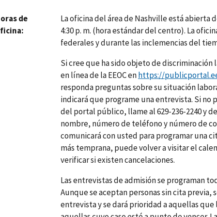
La oficina del área de Nashville está abierta d
oras de
4:30 p. m. (hora estándar del centro). La ofici
ficina
federales y durante las inclemencias del tie
Si cree que ha sido objeto de discriminación 
en línea de la EEOC en
https://publicportal.e
responda preguntas sobre su situación labora
indicará que programe una entrevista. Si no 
del portal público, llame al 629-236-2240 y 
nombre, número de teléfono y número de con
comunicará con usted para programar una cita
más temprana, puede volver a visitar el cale
verificar si existen cancelaciones.
Las entrevistas de admisión se programan tod
Aunque se aceptan personas sin cita previa,
entrevista y se dará prioridad a aquellas que 
aquellas cuyo caso esté a punto de vencer. L