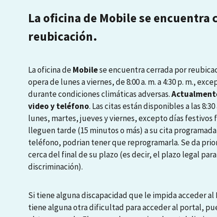
La oficina de Mobile se encuentra 
reubicación.
La oficina de
Mobile
se encuentra cerrada por reubicaci
opera de lunes a viernes, de 8:00 a. m. a 4:30 p. m., exce
durante condiciones climáticas adversas.
Actualmente
video y teléfono
. Las citas están disponibles a las 8:30 a
lunes, martes, jueves y viernes, excepto días festivos
lleguen tarde (15 minutos o más) a su cita programada
teléfono, podrian tener que reprogramarla. Se da prio
cerca del final de su plazo (es decir, el plazo legal pa
discriminación).
Si tiene alguna discapacidad que le impida acceder al P
tiene alguna otra dificultad para acceder al portal, pu