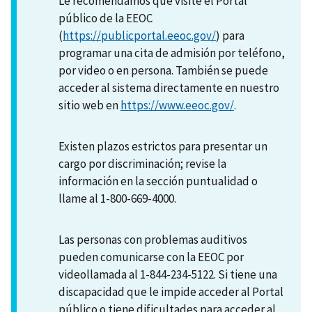
Le recomendamos que visite el Portal
público de la EEOC
(
https://publicportal.eeoc.gov/
) para
programar una cita de admisión por teléfono,
por video o en persona. También se puede
acceder al sistema directamente en nuestro
sitio web en
https://www.eeoc.gov/
.
Existen plazos estrictos para presentar un
cargo por discriminación; revise la
información en la sección puntualidad o
llame al 1-800-669-4000.
Las personas con problemas auditivos
pueden comunicarse con la EEOC por
videollamada al 1-844-234-5122. Si tiene una
discapacidad que le impide acceder al Portal
público o tiene dificultades para acceder al