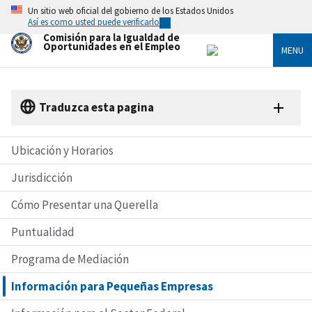
Skip
Un sitio web oficial del gobierno de los Estados Unidos
to
Así es como usted puede verificarlo
main
Comisión para la Igualdad de
content
Oportunidades en el Empleo
MENU
Traduzca esta pagina
Ubicación y Horarios
Jurisdicción
Cómo Presentar una Querella
Puntualidad
Programa de Mediación
Información para Pequeñas Empresas