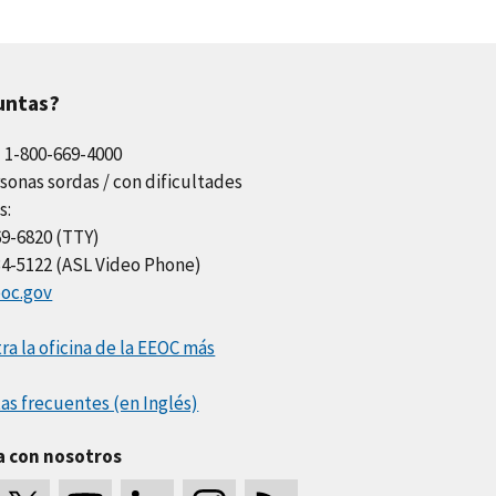
untas?
l 1-800-669-4000
sonas sordas / con dificultades
s:
69-6820 (TTY)
34-5122 (ASL Video Phone)
oc.gov
a la oficina de la EEOC más
as frecuentes (en Inglés)
a con nosotros