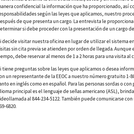
anera confidencial la información que ha proporcionado, así 
esponsabilidades según las leyes que aplicamos, nuestro proce
espués de que presenta un cargo. La entrevista le proporciona
eterminar si debe proceder con la presentación de un cargo de
i decide visitar nuestra oficina en lugar de utilizar el sistema 
isitas sin cita previa se atienden por orden de llegada. Aunque
iempo, debe reservar al menos de 1 a 2 horas para una visita al 
i tiene preguntas sobre las leyes que aplicamos o desea info
on un representante de la EEOC a nuestro número gratuito 1-800
anto en inglés como en español. Para las personas sordas o con
dioma principal es el lenguaje de señas americano (ASL), brind
ideollamada al 844-234-5122. También puede comunicarse con no
69-6820.