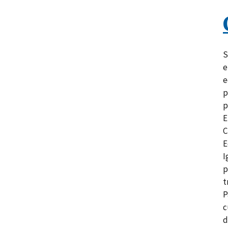
S
e
e
p
p
E
C
E
I
p
t
P
c
d