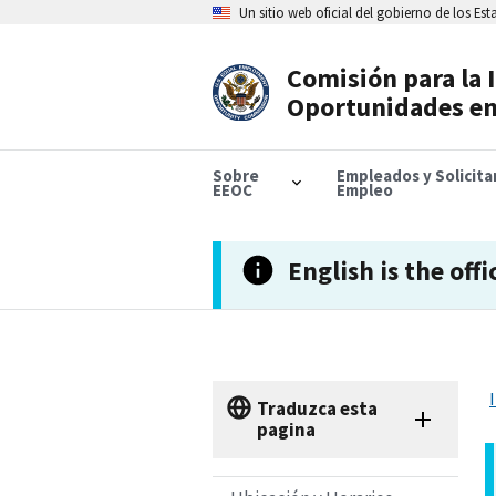
Skip
Un sitio web oficial del gobierno de los Es
to
main
content
Comisión para la 
Header
Oportunidades en
Navigation
Sobre
Empleados y Solicit
EEOC
Empleo
English is the offi
Traduzca esta
pagina