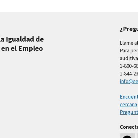
¿Preg
la Igualdad de
Llame a
 en el Empleo
Para per
auditiva
1-800-6
1-844-2
info@ee
Encuentr
cercana
Pregunt
Conect