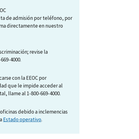
EOC
ita de admisión por teléfono, por
tema directamente en nuestro
scriminación; revise la
-669-4000.
arse con la EEOC por
dad que le impide acceder al
al, llame al 1-800-669-4000.
oficinas debido a inclemencias
na
Estado operativo
.