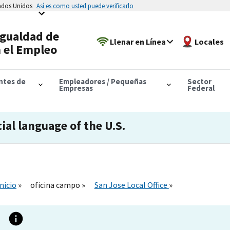
tados Unidos
Así es como usted puede verificarlo
Igualdad de
Llenar en Línea
Locales
 el Empleo
antes de
Empleadores / Pequeñas
Sector
Empresas
Federal
cial language of the U.S.
Inicio
oficina campo
San Jose Local Office