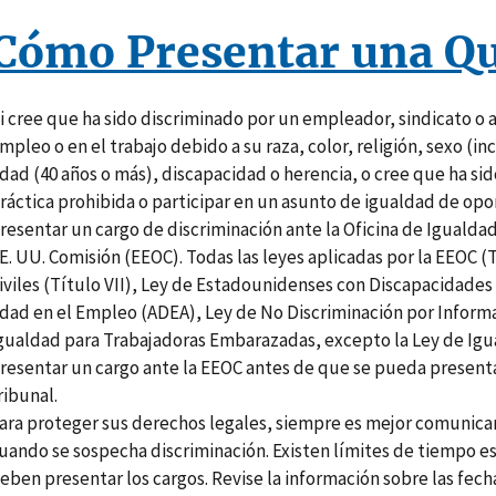
Cómo Presentar una Qu
i cree que ha sido discriminado por un empleador, sindicato o a
mpleo o en el trabajo debido a su raza, color, religión, sexo (i
dad (40 años o más), discapacidad o herencia, o cree que ha si
ráctica prohibida o participar en un asunto de igualdad de o
resentar un cargo de discriminación ante la Oficina de Iguald
E. UU. Comisión (EEOC). Todas las leyes aplicadas por la EEOC (
iviles (Título VII), Ley de Estadounidenses con Discapacidades
dad en el Empleo (ADEA), Ley de No Discriminación por Informa
gualdad para Trabajadoras Embarazadas, excepto la Ley de Igua
resentar un cargo ante la EEOC antes de que se pueda present
ribunal.
ara proteger sus derechos legales, siempre es mejor comunica
uando se sospecha discriminación. Existen límites de tiempo es
eben presentar los cargos. Revise la información sobre las fech