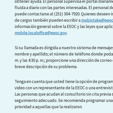
obtener ayuda. El personal supervisa el portal diari
fluida a diario con las partes interesadas. El personal d
puede contactarse al (251) 304-7920. Quienes deseen i
de cargos también pueden escribir a
mobintake@eeoc
información general sobre la EEOC y las leyes que apli
mobile.localoffice@eeoc.gov
.
Si su llamada es dirigida a nuestro sistema de mensajes
nombre y apellido; el número de teléfono donde podamo
m. y las 4:30 p. m.; proporcione una dirección de correo 
breve descripción de su problema.
Tenga en cuenta que usted tiene la opción de programa
video con un representante de la EEOC o una entrevista
Las personas que acudan al consultorio sin cita previa
seguimiento adecuado. Se recomienda programar una en
prioridad a aquellas que la realizaron.