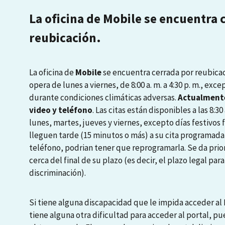
La oficina de Mobile se encuentra 
reubicación.
La oficina de
Mobile
se encuentra cerrada por reubicaci
opera de lunes a viernes, de 8:00 a. m. a 4:30 p. m., exce
durante condiciones climáticas adversas.
Actualmente
video y teléfono
. Las citas están disponibles a las 8:30 a
lunes, martes, jueves y viernes, excepto días festivos
lleguen tarde (15 minutos o más) a su cita programada
teléfono, podrian tener que reprogramarla. Se da prio
cerca del final de su plazo (es decir, el plazo legal pa
discriminación).
Si tiene alguna discapacidad que le impida acceder al P
tiene alguna otra dificultad para acceder al portal, pu