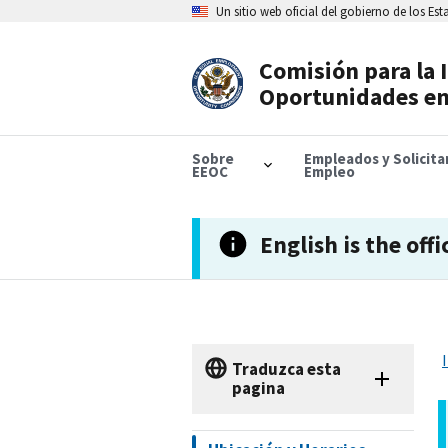
Skip
Un sitio web oficial del gobierno de los Es
to
main
content
Comisión para la 
Header
Oportunidades en
Navigation
Sobre
Empleados y Solicit
EEOC
Empleo
English is the offi
Traduzca esta
pagina