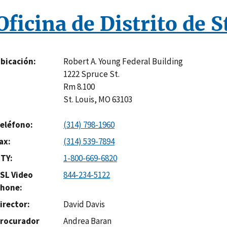
Oficina de Distrito de S
Robert A. Young Federal Building
bicación
1222 Spruce St.
Rm 8.100
St. Louis
,
MO
63103
eléfono
(314) 798-1960
ax
(314) 539-7894
TY
1-800-669-6820
SL Video
844-234-5122
hone
irector
David Davis
rocurador
Andrea Baran