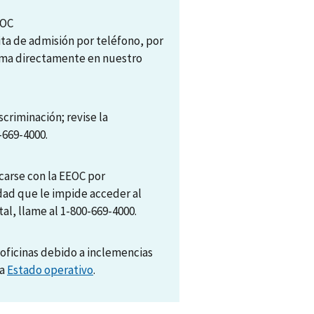
EOC
ita de admisión por teléfono, por
tema directamente en nuestro
scriminación; revise la
-669-4000.
arse con la EEOC por
dad que le impide acceder al
al, llame al 1-800-669-4000.
oficinas debido a inclemencias
na
Estado operativo
.