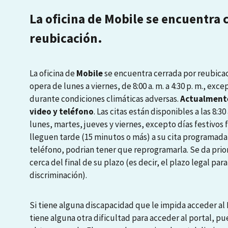
La oficina de Mobile se encuentra 
reubicación.
La oficina de
Mobile
se encuentra cerrada por reubicaci
opera de lunes a viernes, de 8:00 a. m. a 4:30 p. m., exce
durante condiciones climáticas adversas.
Actualmente
video y teléfono
. Las citas están disponibles a las 8:30 a
lunes, martes, jueves y viernes, excepto días festivos
lleguen tarde (15 minutos o más) a su cita programada
teléfono, podrian tener que reprogramarla. Se da prio
cerca del final de su plazo (es decir, el plazo legal pa
discriminación).
Si tiene alguna discapacidad que le impida acceder al P
tiene alguna otra dificultad para acceder al portal, pu