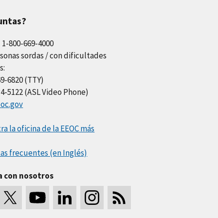
untas?
l 1-800-669-4000
sonas sordas / con dificultades
s:
69-6820 (TTY)
34-5122 (ASL Video Phone)
oc.gov
a la oficina de la EEOC más
as frecuentes (en Inglés)
a con nosotros