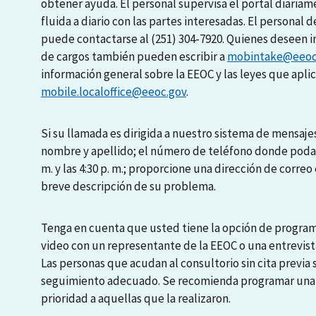
obtener ayuda. El personal supervisa el portal diari
fluida a diario con las partes interesadas. El personal d
puede contactarse al (251) 304-7920. Quienes deseen i
de cargos también pueden escribir a
mobintake@eeoc
información general sobre la EEOC y las leyes que apli
mobile.localoffice@eeoc.gov
.
Si su llamada es dirigida a nuestro sistema de mensajes
nombre y apellido; el número de teléfono donde podamo
m. y las 4:30 p. m.; proporcione una dirección de correo 
breve descripción de su problema.
Tenga en cuenta que usted tiene la opción de programa
video con un representante de la EEOC o una entrevista
Las personas que acudan al consultorio sin cita previa
seguimiento adecuado. Se recomienda programar una en
prioridad a aquellas que la realizaron.