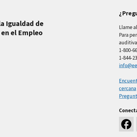
¿Preg
la Igualdad de
Llame a
 en el Empleo
Para per
auditiva
1-800-6
1-844-2
info@ee
Encuentr
cercana
Pregunt
Conect