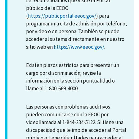
Le recomendamos que visite el Portal
público de la EEOC
(
https://publicportal.eeoc.gov/
) para
programar una cita de admisión por teléfono,
por video o en persona. También se puede
acceder al sistema directamente en nuestro
sitio web en
https://www.eeoc.gov/
.
Existen plazos estrictos para presentar un
cargo por discriminación; revise la
información en la sección puntualidad o
llame al 1-800-669-4000.
Las personas con problemas auditivos
pueden comunicarse con la EEOC por
videollamada al 1-844-234-5122. Si tiene una
discapacidad que le impide acceder al Portal
público o tiene dificultades para acceder al