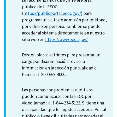
Le recomendamos que visite el Portal
público de la EEOC
(
https://publicportal.eeoc.gov/
) para
programar una cita de admisión por teléfono,
por video o en persona. También se puede
acceder al sistema directamente en nuestro
sitio web en
https://www.eeoc.gov/
.
Existen plazos estrictos para presentar un
cargo por discriminación; revise la
información en la sección puntualidad o
llame al 1-800-669-4000.
Las personas con problemas auditivos
pueden comunicarse con la EEOC por
videollamada al 1-844-234-5122. Si tiene una
discapacidad que le impide acceder al Portal
público o tiene dificultades para acceder al