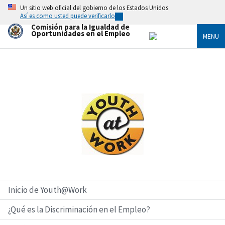
Skip
Un sitio web oficial del gobierno de los Estados Unidos
to
Así es como usted puede verificarlo
main
Comisión para la Igualdad de
content
Oportunidades en el Empleo
MENU
Imagen
Inicio de Youth@Work
¿Qué es la Discriminación en el Empleo?