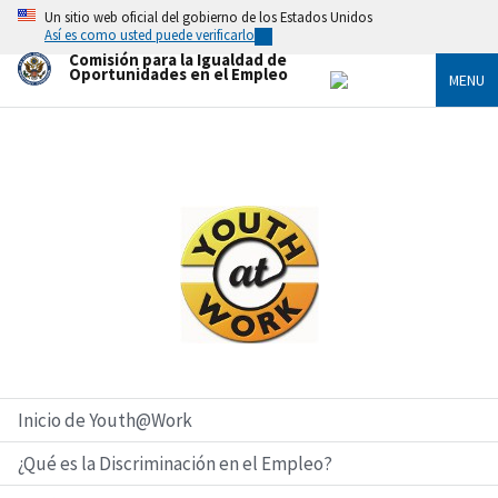
Skip
Un sitio web oficial del gobierno de los Estados Unidos
to
Así es como usted puede verificarlo
main
Comisión para la Igualdad de
content
Oportunidades en el Empleo
MENU
Imagen
Inicio de Youth@Work
¿Qué es la Discriminación en el Empleo?