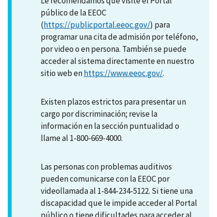
Le recomendamos que visite el Portal
público de la EEOC
(
https://publicportal.eeoc.gov/
) para
programar una cita de admisión por teléfono,
por video o en persona. También se puede
acceder al sistema directamente en nuestro
sitio web en
https://www.eeoc.gov/
.
Existen plazos estrictos para presentar un
cargo por discriminación; revise la
información en la sección puntualidad o
llame al 1-800-669-4000.
Las personas con problemas auditivos
pueden comunicarse con la EEOC por
videollamada al 1-844-234-5122. Si tiene una
discapacidad que le impide acceder al Portal
público o tiene dificultades para acceder al