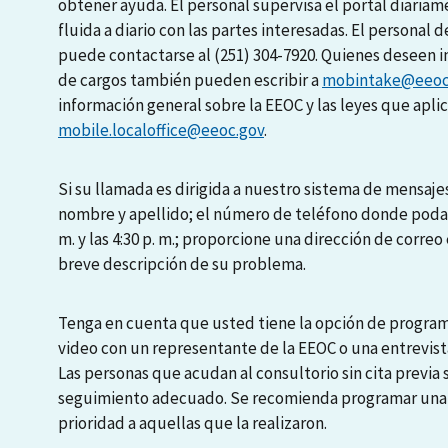
obtener ayuda. El personal supervisa el portal diari
fluida a diario con las partes interesadas. El personal d
puede contactarse al (251) 304-7920. Quienes deseen i
de cargos también pueden escribir a
mobintake@eeoc
información general sobre la EEOC y las leyes que apli
mobile.localoffice@eeoc.gov
.
Si su llamada es dirigida a nuestro sistema de mensajes
nombre y apellido; el número de teléfono donde podamo
m. y las 4:30 p. m.; proporcione una dirección de correo 
breve descripción de su problema.
Tenga en cuenta que usted tiene la opción de programa
video con un representante de la EEOC o una entrevista
Las personas que acudan al consultorio sin cita previa
seguimiento adecuado. Se recomienda programar una en
prioridad a aquellas que la realizaron.