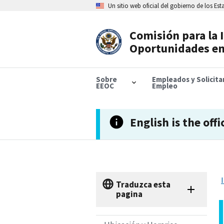
Skip
Un sitio web oficial del gobierno de los Es
to
main
content
Comisión para la 
Header
Oportunidades en
Navigation
Sobre
Empleados y Solicit
EEOC
Empleo
English is the offi
Traduzca esta
pagina