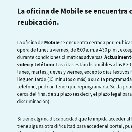
La oficina de Mobile se encuentra 
reubicación.
La oficina de
Mobile
se encuentra cerrada por reubicaci
opera de lunes a viernes, de 8:00 a. m. a 4:30 p. m., exce
durante condiciones climáticas adversas.
Actualmente
video y teléfono
. Las citas están disponibles a las 8:30 a
lunes, martes, jueves y viernes, excepto días festivos
lleguen tarde (15 minutos o más) a su cita programada
teléfono, podrian tener que reprogramarla. Se da prio
cerca del final de su plazo (es decir, el plazo legal pa
discriminación).
Si tiene alguna discapacidad que le impida acceder al P
tiene alguna otra dificultad para acceder al portal, pu