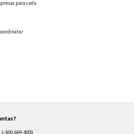
mpresas para cada
Coordinator
untas?
l 1-800-669-4000