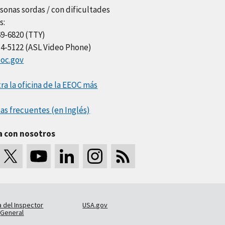
sonas sordas / con dificultades
s:
69-6820 (TTY)
34-5122 (ASL Video Phone)
oc.gov
a la oficina de la EEOC más
as frecuentes (en Inglés)
a con nosotros
a del Inspector
USA.gov
General