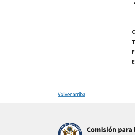
C
T
F
E
Volver arriba
Comisión para 