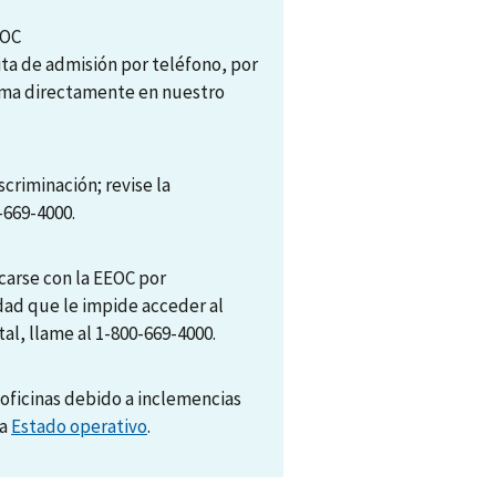
EOC
ita de admisión por teléfono, por
tema directamente en nuestro
scriminación; revise la
-669-4000.
arse con la EEOC por
dad que le impide acceder al
al, llame al 1-800-669-4000.
oficinas debido a inclemencias
na
Estado operativo
.