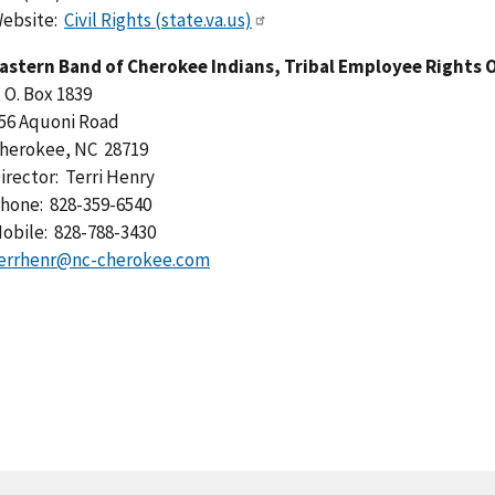
ebsite:
Civil Rights (state.va.us)
astern Band of Cherokee Indians, Tribal Employee Rights
. O. Box 1839
56 Aquoni Road
herokee, NC 28719
irector: Terri Henry
hone: 828-359-6540
obile: 828-788-3430
errhenr@nc-cherokee.com