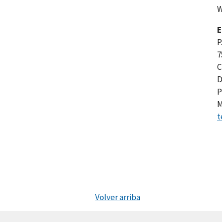
W
E
P
7
C
D
P
M
t
Volver arriba