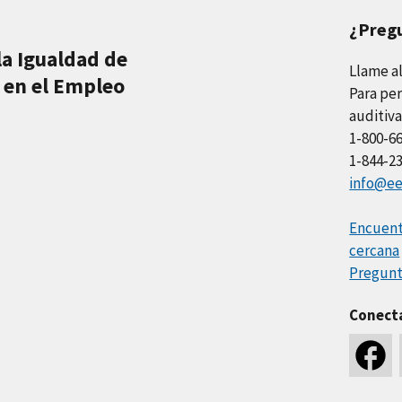
¿Preg
la Igualdad de
Llame a
 en el Empleo
Para per
auditiva
1-800-6
1-844-2
info@ee
Encuentr
cercana
Pregunt
Conect