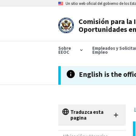
Skip
Un sitio web oficial del gobierno de los Es
to
main
content
Comisión para la 
Header
Oportunidades en
Navigation
Sobre
Empleados y Solicit
EEOC
Empleo
English is the offi
Traduzca esta
pagina