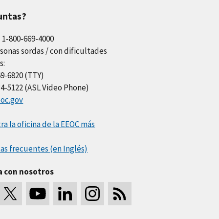
untas?
l 1-800-669-4000
sonas sordas / con dificultades
s:
69-6820 (TTY)
34-5122 (ASL Video Phone)
oc.gov
a la oficina de la EEOC más
as frecuentes (en Inglés)
a con nosotros