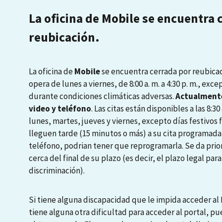
La oficina de Mobile se encuentra 
reubicación.
La oficina de
Mobile
se encuentra cerrada por reubicaci
opera de lunes a viernes, de 8:00 a. m. a 4:30 p. m., exce
durante condiciones climáticas adversas.
Actualmente
video y teléfono
. Las citas están disponibles a las 8:30 a
lunes, martes, jueves y viernes, excepto días festivos
lleguen tarde (15 minutos o más) a su cita programada
teléfono, podrian tener que reprogramarla. Se da prio
cerca del final de su plazo (es decir, el plazo legal pa
discriminación).
Si tiene alguna discapacidad que le impida acceder al P
tiene alguna otra dificultad para acceder al portal, pu