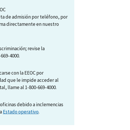
EOC
ita de admisión por teléfono, por
tema directamente en nuestro
scriminación; revise la
-669-4000.
arse con la EEOC por
dad que le impide acceder al
al, llame al 1-800-669-4000.
oficinas debido a inclemencias
na
Estado operativo
.