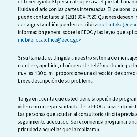
obtener ayuda. El personal supervisa el portal diari
fluida a diario con las partes interesadas. El personal d
puede contactarse al (251) 304-7920. Quienes deseen i
de cargos también pueden escribir a
mobintake@eeoc
información general sobre la EEOC y las leyes que apli
mobile.localoffice@eeoc.gov
.
Si su llamada es dirigida a nuestro sistema de mensajes
nombre y apellido; el número de teléfono donde podamo
m. y las 4:30 p. m.; proporcione una dirección de correo 
breve descripción de su problema.
Tenga en cuenta que usted tiene la opción de programa
video con un representante de la EEOC o una entrevista
Las personas que acudan al consultorio sin cita previa
seguimiento adecuado. Se recomienda programar una en
prioridad a aquellas que la realizaron.