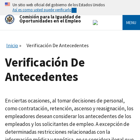
Skip
Un sitio web oficial del gobierno de los Estados Unidos
to
Así es como usted puede verificarlo
main
Comisión para la Igualdad de
content
Oportunidades en el Empleo
MENU
Inicio
Verificación De Antecedentes
Verificación De
Antecedentes
En ciertas ocasiones, al tomar decisiones de personal,
como contratación, retención, ascenso y reasignación, los
empleadores desean considerar los antecedentes de los
empleados y los solicitantes de empleo. A excepción de
determinadas restricciones relacionadas con la
información médica y genética, no se considera ilegal que