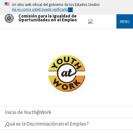
Skip
Un sitio web oficial del gobierno de los Estados Unidos
to
Así es como usted puede verificarlo
main
Comisión para la Igualdad de
content
Oportunidades en el Empleo
MENU
Imagen
Inicio de Youth@Work
¿Qué es la Discriminación en el Empleo?