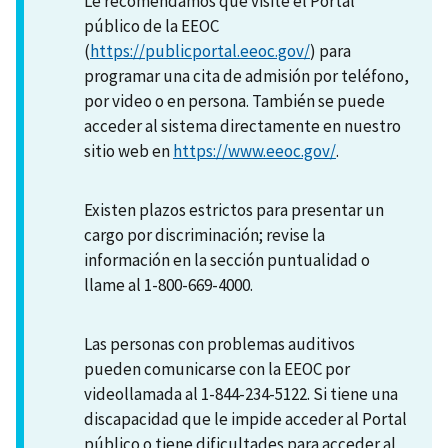
Le recomendamos que visite el Portal
público de la EEOC
(
https://publicportal.eeoc.gov/
) para
programar una cita de admisión por teléfono,
por video o en persona. También se puede
acceder al sistema directamente en nuestro
sitio web en
https://www.eeoc.gov/
.
Existen plazos estrictos para presentar un
cargo por discriminación; revise la
información en la sección puntualidad o
llame al 1-800-669-4000.
Las personas con problemas auditivos
pueden comunicarse con la EEOC por
videollamada al 1-844-234-5122. Si tiene una
discapacidad que le impide acceder al Portal
público o tiene dificultades para acceder al