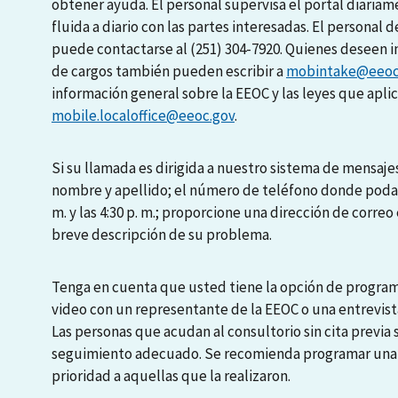
obtener ayuda. El personal supervisa el portal diari
fluida a diario con las partes interesadas. El personal d
puede contactarse al (251) 304-7920. Quienes deseen i
de cargos también pueden escribir a
mobintake@eeoc
información general sobre la EEOC y las leyes que apli
mobile.localoffice@eeoc.gov
.
Si su llamada es dirigida a nuestro sistema de mensajes
nombre y apellido; el número de teléfono donde podamo
m. y las 4:30 p. m.; proporcione una dirección de correo 
breve descripción de su problema.
Tenga en cuenta que usted tiene la opción de programa
video con un representante de la EEOC o una entrevista
Las personas que acudan al consultorio sin cita previa
seguimiento adecuado. Se recomienda programar una en
prioridad a aquellas que la realizaron.