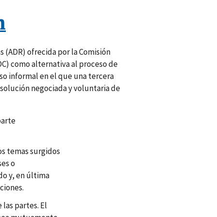
n
s (ADR) ofrecida por la Comisión
C) como alternativa al proceso de
eso informal en el que una tercera
esolución negociada y voluntaria de
parte
los temas surgidos
ses o
o y, en última
ciones.
las partes. El