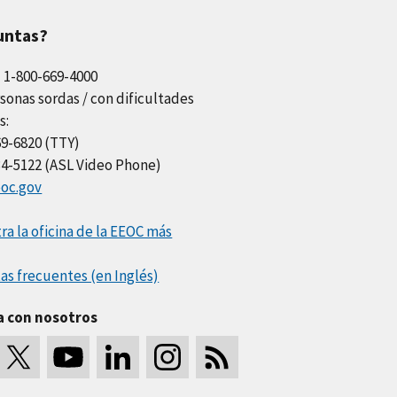
untas?
l 1-800-669-4000
sonas sordas / con dificultades
s:
69-6820 (TTY)
34-5122 (ASL Video Phone)
oc.gov
a la oficina de la EEOC más
as frecuentes (en Inglés)
a con nosotros