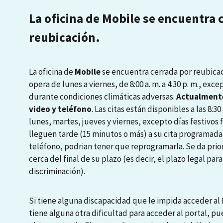
La oficina de Mobile se encuentra 
reubicación.
La oficina de
Mobile
se encuentra cerrada por reubicaci
opera de lunes a viernes, de 8:00 a. m. a 4:30 p. m., exce
durante condiciones climáticas adversas.
Actualmente
video y teléfono
. Las citas están disponibles a las 8:30 a
lunes, martes, jueves y viernes, excepto días festivos
lleguen tarde (15 minutos o más) a su cita programada
teléfono, podrian tener que reprogramarla. Se da prio
cerca del final de su plazo (es decir, el plazo legal pa
discriminación).
Si tiene alguna discapacidad que le impida acceder al P
tiene alguna otra dificultad para acceder al portal, pu