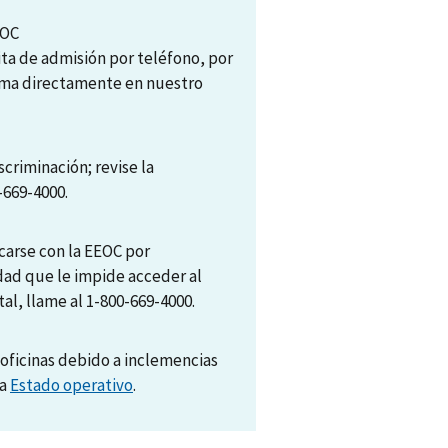
EOC
ita de admisión por teléfono, por
tema directamente en nuestro
scriminación; revise la
-669-4000.
arse con la EEOC por
dad que le impide acceder al
al, llame al 1-800-669-4000.
oficinas debido a inclemencias
na
Estado operativo
.