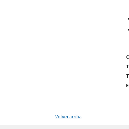
C
T
T
E
Volver arriba