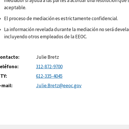
mediador sí ayuda a las partes a acordar una resolución qu
aceptable.
El proceso de mediación es estrictamente confidencial.
La información revelada durante la mediación no será devela
incluyendo otros empleados de la EEOC.
ontacto
Julie Bretz
eléfono
312-872-9700
TY
612-335-4045
-mail
Julie.Bretz@eeoc.gov