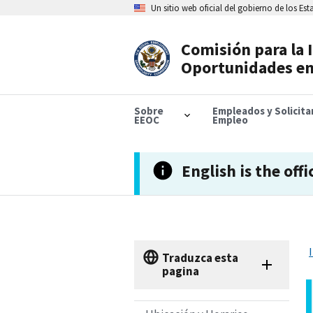
Skip
Un sitio web oficial del gobierno de los Es
to
main
content
Comisión para la 
Header
Oportunidades en
Navigation
Sobre
Empleados y Solicit
EEOC
Empleo
English is the offi
Traduzca esta
pagina