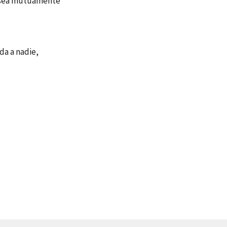
e sea mutuamente
da a nadie,