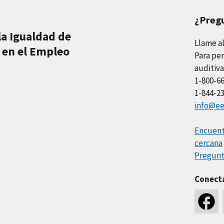
¿Preg
la Igualdad de
Llame a
 en el Empleo
Para per
auditiva
1-800-6
1-844-2
info@ee
Encuentr
cercana
Pregunt
Conect