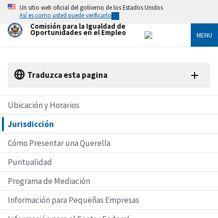
Skip
Un sitio web oficial del gobierno de los Estados Unidos
to
Así es como usted puede verificarlo
main
Comisión para la Igualdad de
content
Oportunidades en el Empleo
MENU
Traduzca esta pagina
Ubicación y Horarios
Jurisdicción
Cómo Presentar una Querella
Puntualidad
Programa de Mediación
Información para Pequeñas Empresas