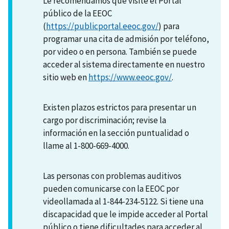
Le recomendamos que visite el Portal
público de la EEOC
(
https://publicportal.eeoc.gov/
) para
programar una cita de admisión por teléfono,
por video o en persona. También se puede
acceder al sistema directamente en nuestro
sitio web en
https://www.eeoc.gov/
.
Existen plazos estrictos para presentar un
cargo por discriminación; revise la
información en la sección puntualidad o
llame al 1-800-669-4000.
Las personas con problemas auditivos
pueden comunicarse con la EEOC por
videollamada al 1-844-234-5122. Si tiene una
discapacidad que le impide acceder al Portal
público o tiene dificultades para acceder al