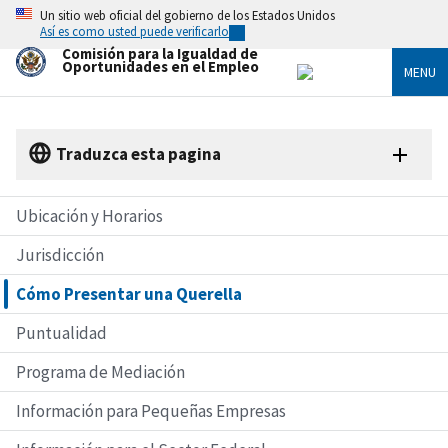
Skip
Un sitio web oficial del gobierno de los Estados Unidos
to
Así es como usted puede verificarlo
main
Comisión para la Igualdad de
content
Oportunidades en el Empleo
MENU
Traduzca esta pagina
Ubicación y Horarios
Jurisdicción
Cómo Presentar una Querella
Puntualidad
Programa de Mediación
Información para Pequeñas Empresas