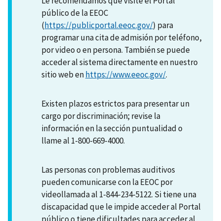
Le recomendamos que visite el Portal
público de la EEOC
(
https://publicportal.eeoc.gov/
) para
programar una cita de admisión por teléfono,
por video o en persona. También se puede
acceder al sistema directamente en nuestro
sitio web en
https://www.eeoc.gov/
.
Existen plazos estrictos para presentar un
cargo por discriminación; revise la
información en la sección puntualidad o
llame al 1-800-669-4000.
Las personas con problemas auditivos
pueden comunicarse con la EEOC por
videollamada al 1-844-234-5122. Si tiene una
discapacidad que le impide acceder al Portal
público o tiene dificultades para acceder al