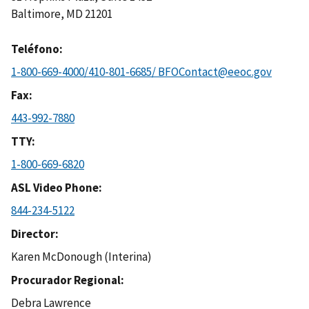
Baltimore
,
MD
21201
Teléfono
1-800-669-4000/410-801-6685/ BFOContact@eeoc.gov
Fax
443-992-7880
TTY
1-800-669-6820
ASL Video Phone
844-234-5122
Director
Karen McDonough (Interina)
Procurador Regional
Debra Lawrence