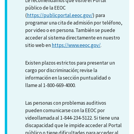
Le recomendamos que visite el Portal
público de la EEOC
(
https://publicportal.eeoc.gov/
) para
programar una cita de admisión por teléfono,
por video o en persona. También se puede
acceder al sistema directamente en nuestro
sitio web en
https://www.eeoc.gov/
.
Existen plazos estrictos para presentar un
cargo por discriminación; revise la
información en la sección puntualidad o
llame al 1-800-669-4000.
Las personas con problemas auditivos
pueden comunicarse con la EEOC por
videollamada al 1-844-234-5122. Si tiene una
discapacidad que le impide acceder al Portal
público o tiene dificultades para acceder al