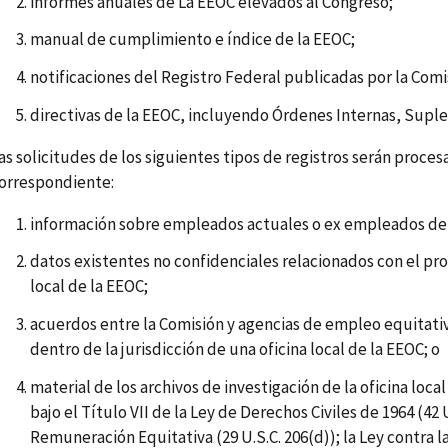
informes anuales de La EEOC elevados al Congreso;
manual de cumplimiento e índice de la EEOC;
notificaciones del Registro Federal publicadas por la Comi
directivas de la EEOC, incluyendo Órdenes Internas, Suple
as solicitudes de los siguientes tipos de registros serán procesa
orrespondiente:
información sobre empleados actuales o ex empleados de u
datos existentes no confidenciales relacionados con el pr
local de la EEOC;
acuerdos entre la Comisión y agencias de empleo equitativ
dentro de la jurisdicción de una oficina local de la EEOC; o
material de los archivos de investigación de la oficina loc
bajo el Título VII de la Ley de Derechos Civiles de 1964 (42 U
Remuneración Equitativa (29 U.S.C. 206(d)); la Ley contra l