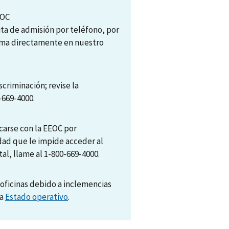
EOC
ita de admisión por teléfono, por
tema directamente en nuestro
scriminación; revise la
-669-4000.
arse con la EEOC por
dad que le impide acceder al
al, llame al 1-800-669-4000.
oficinas debido a inclemencias
na
Estado operativo
.