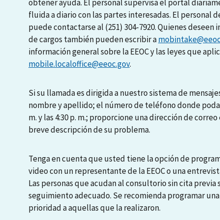
obtener ayuda. El personal supervisa el portal diari
fluida a diario con las partes interesadas. El personal d
puede contactarse al (251) 304-7920. Quienes deseen i
de cargos también pueden escribir a
mobintake@eeoc
información general sobre la EEOC y las leyes que apli
mobile.localoffice@eeoc.gov
.
Si su llamada es dirigida a nuestro sistema de mensajes
nombre y apellido; el número de teléfono donde podamo
m. y las 4:30 p. m.; proporcione una dirección de correo 
breve descripción de su problema.
Tenga en cuenta que usted tiene la opción de programa
video con un representante de la EEOC o una entrevista
Las personas que acudan al consultorio sin cita previa
seguimiento adecuado. Se recomienda programar una en
prioridad a aquellas que la realizaron.