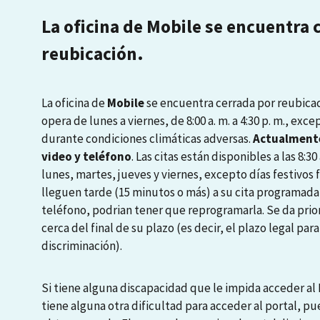
La oficina de Mobile se encuentra 
reubicación.
La oficina de
Mobile
se encuentra cerrada por reubicaci
opera de lunes a viernes, de 8:00 a. m. a 4:30 p. m., exce
durante condiciones climáticas adversas.
Actualmente
video y teléfono
. Las citas están disponibles a las 8:30 a
lunes, martes, jueves y viernes, excepto días festivos
lleguen tarde (15 minutos o más) a su cita programada
teléfono, podrian tener que reprogramarla. Se da prio
cerca del final de su plazo (es decir, el plazo legal pa
discriminación).
Si tiene alguna discapacidad que le impida acceder al P
tiene alguna otra dificultad para acceder al portal, pu