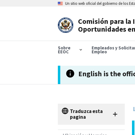
Skip
Un sitio web oficial del gobierno de los Es
to
main
content
Comisión para la 
Header
Oportunidades en
Navigation
Sobre
Empleados y Solicit
EEOC
Empleo
English is the offi
Traduzca esta
pagina