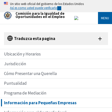
Skip
Un sitio web oficial del gobierno de los Estados Unidos
to
Así es como usted puede verificarlo
main
Comisión para la Igualdad de
content
Oportunidades en el Empleo
MENU
Traduzca esta pagina
Ubicación y Horarios
Jurisdicción
Cómo Presentar una Querella
Puntualidad
Programa de Mediación
Información para Pequeñas Empresas