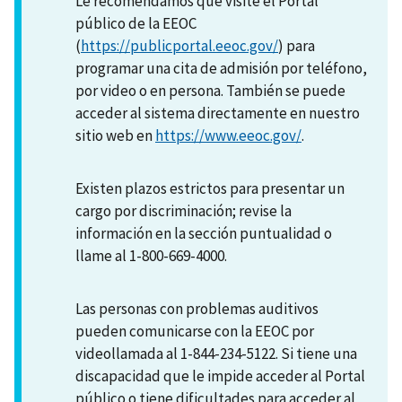
Le recomendamos que visite el Portal
público de la EEOC
(
https://publicportal.eeoc.gov/
) para
programar una cita de admisión por teléfono,
por video o en persona. También se puede
acceder al sistema directamente en nuestro
sitio web en
https://www.eeoc.gov/
.
Existen plazos estrictos para presentar un
cargo por discriminación; revise la
información en la sección puntualidad o
llame al 1-800-669-4000.
Las personas con problemas auditivos
pueden comunicarse con la EEOC por
videollamada al 1-844-234-5122. Si tiene una
discapacidad que le impide acceder al Portal
público o tiene dificultades para acceder al