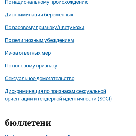
По национальному происхождению
Дискриминация беременных
По расовому признаку/цвету кожи
По религиозным убеждениям
Из-за ответных мер
По половому признаку
Сексуальное домогательство
Дискриминация по признакам сексуальной
ориентации и гендерной идентичности (SOGI)
бюллетени